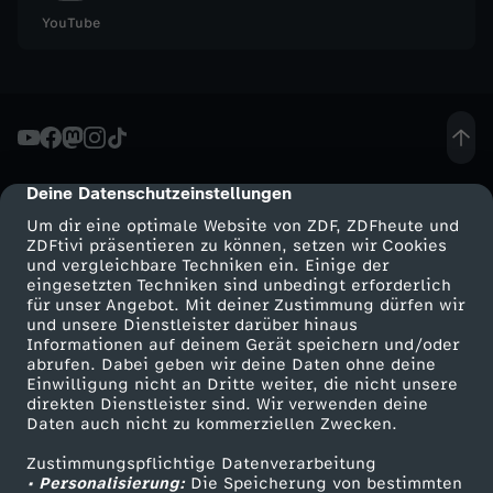
YouTube
-
R
e
Deine Datenschutzeinstellungen
cmp-dialog-description
t
Um dir eine optimale Website von ZDF, ZDFheute und
ZDFtivi präsentieren zu können, setzen wir Cookies
t
und vergleichbare Techniken ein. Einige der
eingesetzten Techniken sind unbedingt erforderlich
e
für unser Angebot. Mit deiner Zustimmung dürfen wir
Mehr ZDF
Service
und unsere Dienstleister darüber hinaus
Informationen auf deinem Gerät speichern und/oder
t
ZDF-Apps
ZDFmitreden
abrufen. Dabei geben wir deine Daten ohne deine
Einwilligung nicht an Dritte weiter, die nicht unsere
Smart TV
Kontakt zum ZDF
direkten Dienstleister sind. Wir verwenden deine
d
Daten auch nicht zu kommerziellen Zwecken.
ZDFtext
Tickets
i
Zustimmungspflichtige Datenverarbeitung
Livestreams
Zuschauerservice
• Personalisierung:
Die Speicherung von bestimmten