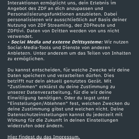
Sendungen A-Z
Hilfe
Interaktionen ermöglicht uns, dein Erlebnis im
e
Angebot des ZDF an dich anzupassen und
TV-Programm
Personalisierungsfunktionen anzubieten. Dabei
personalisieren wir ausschließlich auf Basis deiner
C
Nutzung von ZDF Streaming, der ZDFheute und
ZDFtivi. Daten von Dritten werden von uns nicht
Das ZDF
D
verwendet.
• Social Media und externe Drittsysteme:
Wir nutzen
ZDF Unternehmen
Social-Media-Tools und Dienste von anderen
U
Anbietern. Unter anderem um das Teilen von Inhalten
Karriere
zu ermöglichen.
Presseportal
–
Du kannst entscheiden, für welche Zwecke wir deine
ZDF goes Schule
Daten speichern und verarbeiten dürfen. Dies
D
betrifft nur dein aktuell genutztes Gerät. Mit
Werbefernsehen
"Zustimmen" erklärst du deine Zustimmung zu
unserer Datenverarbeitung, für die wir deine
Mainzelmännchen
i
Einwilligung benötigen. Oder du legst unter
"Einstellungen/Ablehnen" fest, welchen Zwecken du
deine Zustimmung gibst und welchen nicht. Deine
e
Datenschutzeinstellungen kannst du jederzeit mit
Wirkung für die Zukunft in deinen Einstellungen
K
widerrufen oder ändern.
Hier findest du das Impressum.