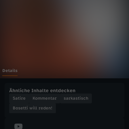
w
i
l
l
r
e
Details
d
Ähnliche Inhalte entdecken
e
Satire
Kommentar
sarkastisch
Bosetti will reden!
n
!