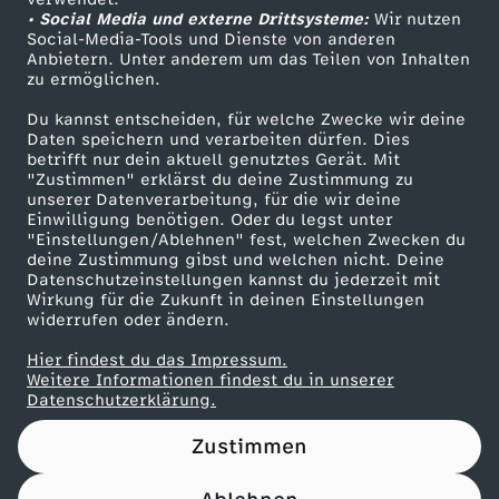
• Social Media und externe Drittsysteme:
-
Wir nutzen
ZDF Unternehmen
Social-Media-Tools und Dienste von anderen
Anbietern. Unter anderem um das Teilen von Inhalten
Karriere
D
zu ermöglichen.
Presseportal
Du kannst entscheiden, für welche Zwecke wir deine
a
ZDF goes Schule
Daten speichern und verarbeiten dürfen. Dies
betrifft nur dein aktuell genutztes Gerät. Mit
Werbefernsehen
"Zustimmen" erklärst du deine Zustimmung zu
s
unserer Datenverarbeitung, für die wir deine
Mainzelmännchen
Einwilligung benötigen. Oder du legst unter
t
"Einstellungen/Ablehnen" fest, welchen Zwecken du
deine Zustimmung gibst und welchen nicht. Deine
Datenschutzeinstellungen kannst du jederzeit mit
r
Wirkung für die Zukunft in deinen Einstellungen
widerrufen oder ändern.
a
Hier findest du das Impressum.
Partner
Weitere Informationen findest du in unserer
u
Datenschutzerklärung.
Zustimmen
r