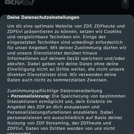
r
Deine Datenschutzeinstellungen
cmp-dialog-description
A
Um dir eine optimale Website von ZDF, ZDFheute und
ZDFtivi präsentieren zu können, setzen wir Cookies
und vergleichbare Techniken ein. Einige der
n
eingesetzten Techniken sind unbedingt erforderlich
für unser Angebot. Mit deiner Zustimmung dürfen wir
Mehr ZDF
Service
und unsere Dienstleister darüber hinaus
f
Informationen auf deinem Gerät speichern und/oder
ZDF-Apps
ZDFmitreden
abrufen. Dabei geben wir deine Daten ohne deine
ä
Einwilligung nicht an Dritte weiter, die nicht unsere
Smart TV
Kontakt zum ZDF
direkten Dienstleister sind. Wir verwenden deine
Daten auch nicht zu kommerziellen Zwecken.
ZDFtext
Tickets
n
Zustimmungspflichtige Datenverarbeitung
Livestreams
Zuschauerservice
• Personalisierung:
g
Die Speicherung von bestimmten
Sendungen A-Z
Hilfe
Interaktionen ermöglicht uns, dein Erlebnis im
Angebot des ZDF an dich anzupassen und
TV-Programm
e
Personalisierungsfunktionen anzubieten. Dabei
personalisieren wir ausschließlich auf Basis deiner
Nutzung von ZDF Streaming, der ZDFheute und
r
ZDFtivi. Daten von Dritten werden von uns nicht
Das ZDF
verwendet.