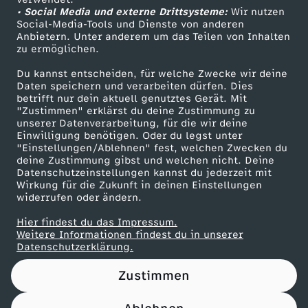
• Social Media und externe Drittsysteme:
e
Wir nutzen
ZDF Unternehmen
Social-Media-Tools und Dienste von anderen
Anbietern. Unter anderem um das Teilen von Inhalten
Karriere
r
zu ermöglichen.
Presseportal
Du kannst entscheiden, für welche Zwecke wir deine
b
ZDF goes Schule
Daten speichern und verarbeiten dürfen. Dies
betrifft nur dein aktuell genutztes Gerät. Mit
Werbefernsehen
"Zustimmen" erklärst du deine Zustimmung zu
e
unserer Datenverarbeitung, für die wir deine
Mainzelmännchen
Einwilligung benötigen. Oder du legst unter
n
"Einstellungen/Ablehnen" fest, welchen Zwecken du
deine Zustimmung gibst und welchen nicht. Deine
Datenschutzeinstellungen kannst du jederzeit mit
?
Wirkung für die Zukunft in deinen Einstellungen
widerrufen oder ändern.
-
Hier findest du das Impressum.
Partner
Weitere Informationen findest du in unserer
W
Datenschutzerklärung.
Zustimmen
A