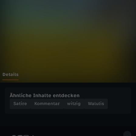
-
Wechseln zu: ZDFheute
M
u
s
s
d
Details
i
Ähnliche Inhalte entdecken
e
Satire
Kommentar
witzig
Walulis
B
a