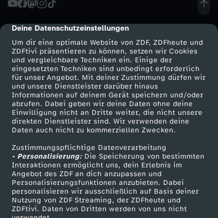
n
Deine Datenschutzeinstellungen
cmp-dialog-description
a
Um dir eine optimale Website von ZDF, ZDFheute und
ZDFtivi präsentieren zu können, setzen wir Cookies
und vergleichbare Techniken ein. Einige der
n
eingesetzten Techniken sind unbedingt erforderlich
für unser Angebot. Mit deiner Zustimmung dürfen wir
Mehr ZDF
Service
und unsere Dienstleister darüber hinaus
e
Informationen auf deinem Gerät speichern und/oder
ZDF-Apps
ZDFmitreden
abrufen. Dabei geben wir deine Daten ohne deine
a
Einwilligung nicht an Dritte weiter, die nicht unsere
Smart TV
Kontakt zum ZDF
direkten Dienstleister sind. Wir verwenden deine
Daten auch nicht zu kommerziellen Zwecken.
ZDFtext
Tickets
u
Zustimmungspflichtige Datenverarbeitung
Livestreams
Zuschauerservice
• Personalisierung:
s
Die Speicherung von bestimmten
Sendungen A-Z
Hilfe
Interaktionen ermöglicht uns, dein Erlebnis im
Angebot des ZDF an dich anzupassen und
TV-Programm
s
Personalisierungsfunktionen anzubieten. Dabei
personalisieren wir ausschließlich auf Basis deiner
Nutzung von ZDF Streaming, der ZDFheute und
t
ZDFtivi. Daten von Dritten werden von uns nicht
Das ZDF
verwendet.