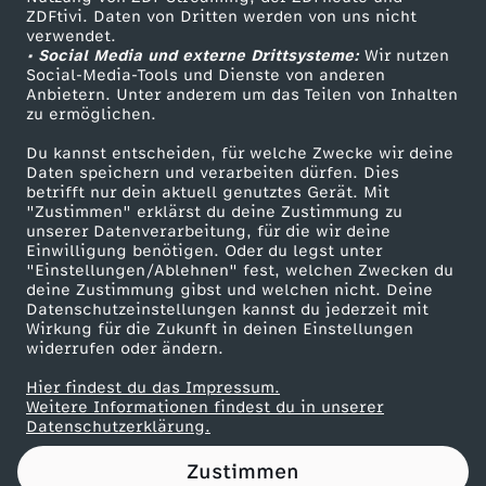
ZDFtivi. Daten von Dritten werden von uns nicht
l
Das ZDF
verwendet.
• Social Media und externe Drittsysteme:
Wir nutzen
ZDF Unternehmen
i
Social-Media-Tools und Dienste von anderen
Anbietern. Unter anderem um das Teilen von Inhalten
Karriere
zu ermöglichen.
e
Presseportal
Du kannst entscheiden, für welche Zwecke wir deine
ZDF goes Schule
Daten speichern und verarbeiten dürfen. Dies
b
betrifft nur dein aktuell genutztes Gerät. Mit
Werbefernsehen
"Zustimmen" erklärst du deine Zustimmung zu
e
unserer Datenverarbeitung, für die wir deine
Mainzelmännchen
Einwilligung benötigen. Oder du legst unter
"Einstellungen/Ablehnen" fest, welchen Zwecken du
n
deine Zustimmung gibst und welchen nicht. Deine
Datenschutzeinstellungen kannst du jederzeit mit
Wirkung für die Zukunft in deinen Einstellungen
w
widerrufen oder ändern.
i
Hier findest du das Impressum.
Partner
Weitere Informationen findest du in unserer
Datenschutzerklärung.
r
Zustimmen