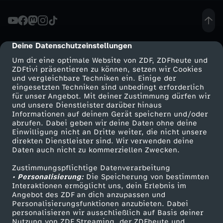
d
e
Deine Datenschutzeinstellungen
cmp-dialog-description
Um dir eine optimale Website von ZDF, ZDFheute und
r
ZDFtivi präsentieren zu können, setzen wir Cookies
und vergleichbare Techniken ein. Einige der
eingesetzten Techniken sind unbedingt erforderlich
:
für unser Angebot. Mit deiner Zustimmung dürfen wir
Mehr ZDF
Service
und unsere Dienstleister darüber hinaus
D
Informationen auf deinem Gerät speichern und/oder
ZDF-Apps
ZDFmitreden
abrufen. Dabei geben wir deine Daten ohne deine
Einwilligung nicht an Dritte weiter, die nicht unsere
a
Smart TV
Kontakt zum ZDF
direkten Dienstleister sind. Wir verwenden deine
Daten auch nicht zu kommerziellen Zwecken.
ZDFtext
Tickets
r
Zustimmungspflichtige Datenverarbeitung
Livestreams
Zuschauerservice
• Personalisierung:
Die Speicherung von bestimmten
u
Sendungen A-Z
Hilfe
Interaktionen ermöglicht uns, dein Erlebnis im
Angebot des ZDF an dich anzupassen und
TV-Programm
Personalisierungsfunktionen anzubieten. Dabei
m
personalisieren wir ausschließlich auf Basis deiner
Nutzung von ZDF Streaming, der ZDFheute und