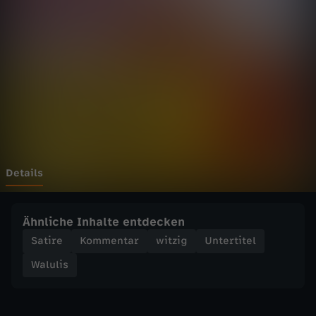
-
S
e
r
i
e
Details
n
Ähnliche Inhalte entdecken
m
Satire
Kommentar
witzig
Untertitel
Walulis
ö
r