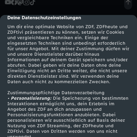
Unsere eigene Supreme-Topfpflanze.
e
Deine Datenschutzeinstellungen
cmp-dialog-description
r
Um dir eine optimale Website von ZDF, ZDFheute und
ZDFtivi präsentieren zu können, setzen wir Cookies
und vergleichbare Techniken ein. Einige der
a
eingesetzten Techniken sind unbedingt erforderlich
für unser Angebot. Mit deiner Zustimmung dürfen wir
Mehr ZDF
Service
und unsere Dienstleister darüber hinaus
b
Informationen auf deinem Gerät speichern und/oder
ZDF-Apps
ZDFmitreden
abrufen. Dabei geben wir deine Daten ohne deine
s
Einwilligung nicht an Dritte weiter, die nicht unsere
Smart TV
Kontakt zum ZDF
direkten Dienstleister sind. Wir verwenden deine
Daten auch nicht zu kommerziellen Zwecken.
ZDFtext
Tickets
u
Zustimmungspflichtige Datenverarbeitung
Livestreams
Zuschauerservice
• Personalisierung:
r
Die Speicherung von bestimmten
Sendungen A-Z
Hilfe
Interaktionen ermöglicht uns, dein Erlebnis im
Angebot des ZDF an dich anzupassen und
TV-Programm
d
Personalisierungsfunktionen anzubieten. Dabei
personalisieren wir ausschließlich auf Basis deiner
Nutzung von ZDF Streaming, der ZDFheute und
e
ZDFtivi. Daten von Dritten werden von uns nicht
Das ZDF
verwendet.