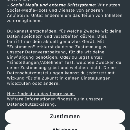
• Social Media und externe Drittsysteme:
H
Wir nutzen
ZDF Unternehmen
Social-Media-Tools und Dienste von anderen
Anbietern. Unter anderem um das Teilen von Inhalten
Karriere
y
zu ermöglichen.
Presseportal
Du kannst entscheiden, für welche Zwecke wir deine
p
ZDF goes Schule
Daten speichern und verarbeiten dürfen. Dies
betrifft nur dein aktuell genutztes Gerät. Mit
Werbefernsehen
"Zustimmen" erklärst du deine Zustimmung zu
e
unserer Datenverarbeitung, für die wir deine
Mainzelmännchen
Einwilligung benötigen. Oder du legst unter
u
"Einstellungen/Ablehnen" fest, welchen Zwecken du
deine Zustimmung gibst und welchen nicht. Deine
Datenschutzeinstellungen kannst du jederzeit mit
m
Wirkung für die Zukunft in deinen Einstellungen
widerrufen oder ändern.
M
Hier findest du das Impressum.
Partner
Weitere Informationen findest du in unserer
o
Datenschutzerklärung.
Zustimmen
d