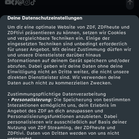
g
Deine Datenschutzeinstellungen
cmp-dialog-description
T
Um dir eine optimale Website von ZDF, ZDFheute und
ZDFtivi präsentieren zu können, setzen wir Cookies
und vergleichbare Techniken ein. Einige der
h
eingesetzten Techniken sind unbedingt erforderlich
für unser Angebot. Mit deiner Zustimmung dürfen wir
Mehr ZDF
Service
und unsere Dienstleister darüber hinaus
e
Informationen auf deinem Gerät speichern und/oder
ZDF-Apps
ZDFmitreden
abrufen. Dabei geben wir deine Daten ohne deine
o
Einwilligung nicht an Dritte weiter, die nicht unsere
Smart TV
Kontakt zum ZDF
direkten Dienstleister sind. Wir verwenden deine
Daten auch nicht zu kommerziellen Zwecken.
ZDFtext
Tickets
r
Zustimmungspflichtige Datenverarbeitung
Livestreams
Zuschauerservice
• Personalisierung:
y
Die Speicherung von bestimmten
Sendungen A-Z
Hilfe
Interaktionen ermöglicht uns, dein Erlebnis im
Angebot des ZDF an dich anzupassen und
TV-Programm
-
Personalisierungsfunktionen anzubieten. Dabei
personalisieren wir ausschließlich auf Basis deiner
Nutzung von ZDF Streaming, der ZDFheute und
D
ZDFtivi. Daten von Dritten werden von uns nicht
Das ZDF
verwendet.