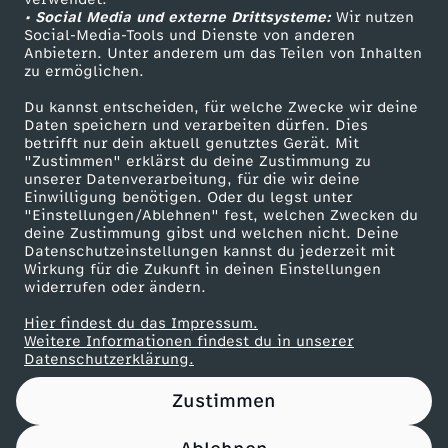
• Social Media und externe Drittsysteme:
i
Wir nutzen
ZDF Unternehmen
Social-Media-Tools und Dienste von anderen
Anbietern. Unter anderem um das Teilen von Inhalten
Karriere
e
zu ermöglichen.
Presseportal
Du kannst entscheiden, für welche Zwecke wir deine
t
ZDF goes Schule
Daten speichern und verarbeiten dürfen. Dies
betrifft nur dein aktuell genutztes Gerät. Mit
Werbefernsehen
"Zustimmen" erklärst du deine Zustimmung zu
e
unserer Datenverarbeitung, für die wir deine
Mainzelmännchen
Einwilligung benötigen. Oder du legst unter
u
"Einstellungen/Ablehnen" fest, welchen Zwecken du
deine Zustimmung gibst und welchen nicht. Deine
Datenschutzeinstellungen kannst du jederzeit mit
f
Wirkung für die Zukunft in deinen Einstellungen
widerrufen oder ändern.
l
Hier findest du das Impressum.
Partner
Weitere Informationen findest du in unserer
i
Datenschutzerklärung.
Zustimmen
s