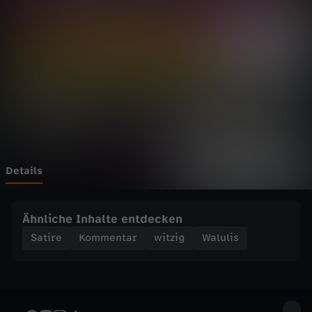
-
T
h
e
B
i
Details
g
Ähnliche Inhalte entdecken
B
Satire
Kommentar
witzig
Walulis
a
n