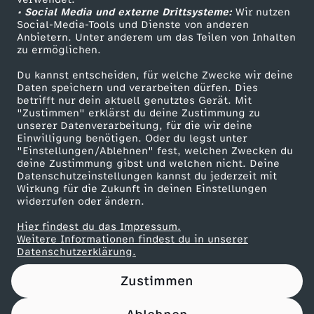
• Social Media und externe Drittsysteme:
c
Wir nutzen
ZDF Unternehmen
Social-Media-Tools und Dienste von anderen
Anbietern. Unter anderem um das Teilen von Inhalten
Karriere
h
zu ermöglichen.
Presseportal
Du kannst entscheiden, für welche Zwecke wir deine
l
ZDF goes Schule
Daten speichern und verarbeiten dürfen. Dies
betrifft nur dein aktuell genutztes Gerät. Mit
Werbefernsehen
"Zustimmen" erklärst du deine Zustimmung zu
i
unserer Datenverarbeitung, für die wir deine
Mainzelmännchen
Einwilligung benötigen. Oder du legst unter
m
"Einstellungen/Ablehnen" fest, welchen Zwecken du
deine Zustimmung gibst und welchen nicht. Deine
Datenschutzeinstellungen kannst du jederzeit mit
m
Wirkung für die Zukunft in deinen Einstellungen
widerrufen oder ändern.
s
Hier findest du das Impressum.
Partner
Weitere Informationen findest du in unserer
t
Datenschutzerklärung.
Zustimmen
e