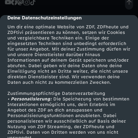
Detlef Soost sich an einem Daily Talk versucht,
bekannt noch aus Zwei bei Kallwass und Britt.
o
Auch das hat nicht funktioniert.
Deine Datenschutzeinstellungen
cmp-dialog-description
n
Um dir eine optimale Website von ZDF, ZDFheute und
ZDFtivi präsentieren zu können, setzen wir Cookies
und vergleichbare Techniken ein. Einige der
n
eingesetzten Techniken sind unbedingt erforderlich
für unser Angebot. Mit deiner Zustimmung dürfen wir
Mehr ZDF
Service
und unsere Dienstleister darüber hinaus
e
Informationen auf deinem Gerät speichern und/oder
ZDF-Apps
ZDFmitreden
abrufen. Dabei geben wir deine Daten ohne deine
:
Einwilligung nicht an Dritte weiter, die nicht unsere
Smart TV
Kontakt zum ZDF
direkten Dienstleister sind. Wir verwenden deine
Daten auch nicht zu kommerziellen Zwecken.
ZDFtext
Tickets
D
Zustimmungspflichtige Datenverarbeitung
Livestreams
Zuschauerservice
• Personalisierung:
i
Die Speicherung von bestimmten
Sendungen A-Z
Hilfe
Interaktionen ermöglicht uns, dein Erlebnis im
Angebot des ZDF an dich anzupassen und
TV-Programm
e
Personalisierungsfunktionen anzubieten. Dabei
personalisieren wir ausschließlich auf Basis deiner
Nutzung von ZDF Streaming, der ZDFheute und
s
ZDFtivi. Daten von Dritten werden von uns nicht
Das ZDF
verwendet.