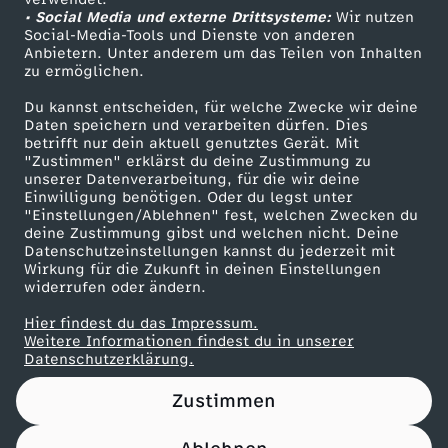
• Social Media und externe Drittsysteme:
f
Wir nutzen
ZDF Unternehmen
Social-Media-Tools und Dienste von anderen
Anbietern. Unter anderem um das Teilen von Inhalten
Karriere
Y
zu ermöglichen.
Presseportal
Du kannst entscheiden, für welche Zwecke wir deine
o
ZDF goes Schule
Daten speichern und verarbeiten dürfen. Dies
betrifft nur dein aktuell genutztes Gerät. Mit
Werbefernsehen
"Zustimmen" erklärst du deine Zustimmung zu
u
unserer Datenverarbeitung, für die wir deine
Mainzelmännchen
Einwilligung benötigen. Oder du legst unter
T
"Einstellungen/Ablehnen" fest, welchen Zwecken du
deine Zustimmung gibst und welchen nicht. Deine
Datenschutzeinstellungen kannst du jederzeit mit
u
Wirkung für die Zukunft in deinen Einstellungen
widerrufen oder ändern.
b
Hier findest du das Impressum.
Partner
Weitere Informationen findest du in unserer
e
Datenschutzerklärung.
Zustimmen
u