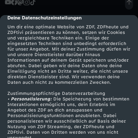
k
Deine Datenschutzeinstellungen
cmp-dialog-description
s
Um dir eine optimale Website von ZDF, ZDFheute und
ZDFtivi präsentieren zu können, setzen wir Cookies
und vergleichbare Techniken ein. Einige der
s
eingesetzten Techniken sind unbedingt erforderlich
für unser Angebot. Mit deiner Zustimmung dürfen wir
Mehr ZDF
Service
und unsere Dienstleister darüber hinaus
p
Informationen auf deinem Gerät speichern und/oder
ZDF-Apps
ZDFmitreden
abrufen. Dabei geben wir deine Daten ohne deine
i
Einwilligung nicht an Dritte weiter, die nicht unsere
Smart TV
Kontakt zum ZDF
direkten Dienstleister sind. Wir verwenden deine
Daten auch nicht zu kommerziellen Zwecken.
ZDFtext
Tickets
e
Zustimmungspflichtige Datenverarbeitung
Livestreams
Zuschauerservice
• Personalisierung:
l
Die Speicherung von bestimmten
Sendungen A-Z
Hilfe
Interaktionen ermöglicht uns, dein Erlebnis im
Angebot des ZDF an dich anzupassen und
TV-Programm
a
Personalisierungsfunktionen anzubieten. Dabei
personalisieren wir ausschließlich auf Basis deiner
Nutzung von ZDF Streaming, der ZDFheute und
u
ZDFtivi. Daten von Dritten werden von uns nicht
Das ZDF
verwendet.