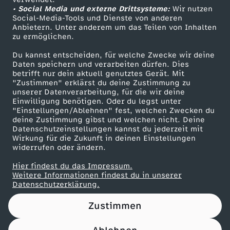
• Social Media und externe Drittsysteme:
-
Wir nutzen
ZDF Unternehmen
Social-Media-Tools und Dienste von anderen
Anbietern. Unter anderem um das Teilen von Inhalten
Karriere
M
zu ermöglichen.
Presseportal
Du kannst entscheiden, für welche Zwecke wir deine
a
ZDF goes Schule
Daten speichern und verarbeiten dürfen. Dies
betrifft nur dein aktuell genutztes Gerät. Mit
Werbefernsehen
"Zustimmen" erklärst du deine Zustimmung zu
r
unserer Datenverarbeitung, für die wir deine
Mainzelmännchen
Einwilligung benötigen. Oder du legst unter
k
"Einstellungen/Ablehnen" fest, welchen Zwecken du
deine Zustimmung gibst und welchen nicht. Deine
Datenschutzeinstellungen kannst du jederzeit mit
t
Wirkung für die Zukunft in deinen Einstellungen
widerrufen oder ändern.
v
Hier findest du das Impressum.
Partner
Weitere Informationen findest du in unserer
e
Datenschutzerklärung.
Zustimmen
r