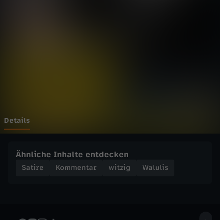
-
W
i
e
P
R
Details
O
Ähnliche Inhalte entdecken
7
Satire
Kommentar
witzig
Walulis
a
m