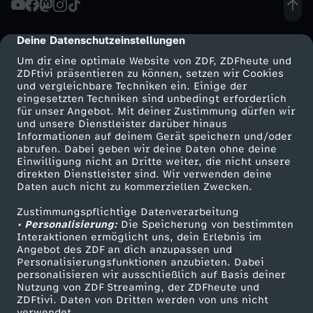
S
Deine Datenschutzeinstellungen
cmp-dialog-description
t
Um dir eine optimale Website von ZDF, ZDFheute und
ZDFtivi präsentieren zu können, setzen wir Cookies
und vergleichbare Techniken ein. Einige der
r
eingesetzten Techniken sind unbedingt erforderlich
für unser Angebot. Mit deiner Zustimmung dürfen wir
Mehr ZDF
Service
und unsere Dienstleister darüber hinaus
e
Informationen auf deinem Gerät speichern und/oder
ZDF-Apps
ZDFmitreden
abrufen. Dabei geben wir deine Daten ohne deine
a
Einwilligung nicht an Dritte weiter, die nicht unsere
Smart TV
Kontakt zum ZDF
direkten Dienstleister sind. Wir verwenden deine
Daten auch nicht zu kommerziellen Zwecken.
ZDFtext
Tickets
m
Zustimmungspflichtige Datenverarbeitung
Livestreams
Zuschauerservice
• Personalisierung:
i
Die Speicherung von bestimmten
Sendungen A-Z
Hilfe
Interaktionen ermöglicht uns, dein Erlebnis im
Angebot des ZDF an dich anzupassen und
TV-Programm
n
Personalisierungsfunktionen anzubieten. Dabei
personalisieren wir ausschließlich auf Basis deiner
Nutzung von ZDF Streaming, der ZDFheute und
g
ZDFtivi. Daten von Dritten werden von uns nicht
Das ZDF
verwendet.