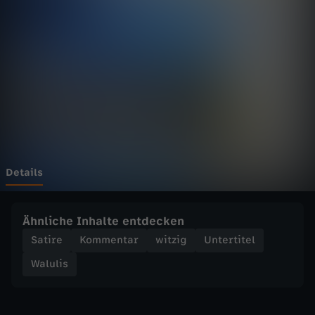
-
W
i
e
w
u
Details
r
Ähnliche Inhalte entdecken
d
Satire
Kommentar
witzig
Untertitel
Walulis
e
a