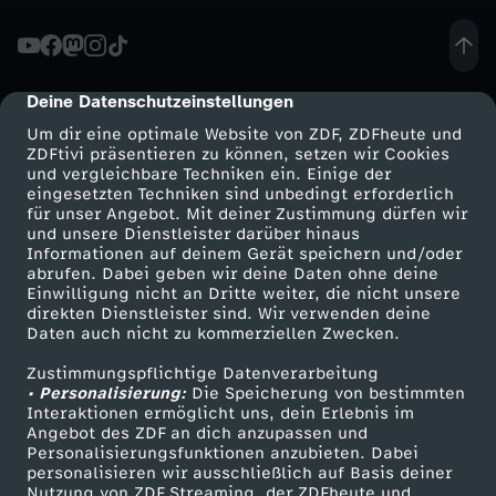
u
s
Deine Datenschutzeinstellungen
cmp-dialog-description
Um dir eine optimale Website von ZDF, ZDFheute und
H
ZDFtivi präsentieren zu können, setzen wir Cookies
und vergleichbare Techniken ein. Einige der
eingesetzten Techniken sind unbedingt erforderlich
e
für unser Angebot. Mit deiner Zustimmung dürfen wir
Mehr ZDF
Service
und unsere Dienstleister darüber hinaus
i
Informationen auf deinem Gerät speichern und/oder
ZDF-Apps
ZDFmitreden
abrufen. Dabei geben wir deine Daten ohne deine
Einwilligung nicht an Dritte weiter, die nicht unsere
d
Smart TV
Kontakt zum ZDF
direkten Dienstleister sind. Wir verwenden deine
Daten auch nicht zu kommerziellen Zwecken.
ZDFtext
Tickets
i
Zustimmungspflichtige Datenverarbeitung
Livestreams
Zuschauerservice
• Personalisierung:
Die Speicherung von bestimmten
K
Sendungen A-Z
Hilfe
Interaktionen ermöglicht uns, dein Erlebnis im
Angebot des ZDF an dich anzupassen und
TV-Programm
Personalisierungsfunktionen anzubieten. Dabei
l
personalisieren wir ausschließlich auf Basis deiner
Nutzung von ZDF Streaming, der ZDFheute und