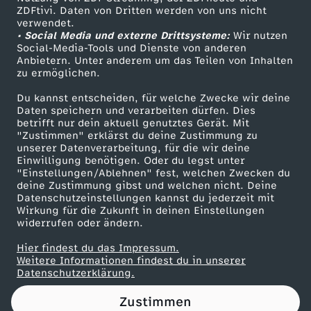
ZDFtivi. Daten von Dritten werden von uns nicht
u
Das ZDF
verwendet.
• Social Media und externe Drittsysteme:
Wir nutzen
ZDF Unternehmen
m
Social-Media-Tools und Dienste von anderen
Anbietern. Unter anderem um das Teilen von Inhalten
Karriere
zu ermöglichen.
d
Presseportal
Du kannst entscheiden, für welche Zwecke wir deine
ZDF goes Schule
Daten speichern und verarbeiten dürfen. Dies
i
betrifft nur dein aktuell genutztes Gerät. Mit
Werbefernsehen
"Zustimmen" erklärst du deine Zustimmung zu
e
unserer Datenverarbeitung, für die wir deine
Mainzelmännchen
Einwilligung benötigen. Oder du legst unter
"Einstellungen/Ablehnen" fest, welchen Zwecken du
E
deine Zustimmung gibst und welchen nicht. Deine
Datenschutzeinstellungen kannst du jederzeit mit
Wirkung für die Zukunft in deinen Einstellungen
i
widerrufen oder ändern.
s
Hier findest du das Impressum.
Partner
Weitere Informationen findest du in unserer
Datenschutzerklärung.
p
Zustimmen