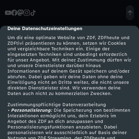
M
o
Deine Datenschutzeinstellungen
cmp-dialog-description
Um dir eine optimale Website von ZDF, ZDFheute und
r
ZDFtivi präsentieren zu können, setzen wir Cookies
und vergleichbare Techniken ein. Einige der
eingesetzten Techniken sind unbedingt erforderlich
i
für unser Angebot. Mit deiner Zustimmung dürfen wir
Mehr ZDF
Service
und unsere Dienstleister darüber hinaus
t
Informationen auf deinem Gerät speichern und/oder
ZDF-Apps
ZDFmitreden
abrufen. Dabei geben wir deine Daten ohne deine
Einwilligung nicht an Dritte weiter, die nicht unsere
z
Smart TV
Kontakt zum ZDF
direkten Dienstleister sind. Wir verwenden deine
Daten auch nicht zu kommerziellen Zwecken.
ZDFtext
Tickets
N
Zustimmungspflichtige Datenverarbeitung
Livestreams
Zuschauerservice
• Personalisierung:
Die Speicherung von bestimmten
e
Sendungen A-Z
Hilfe
Interaktionen ermöglicht uns, dein Erlebnis im
Angebot des ZDF an dich anzupassen und
TV-Programm
Personalisierungsfunktionen anzubieten. Dabei
u
personalisieren wir ausschließlich auf Basis deiner
Nutzung von ZDF Streaming, der ZDFheute und