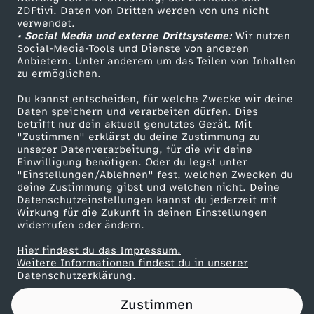
ZDFtivi. Daten von Dritten werden von uns nicht
m
Das ZDF
verwendet.
• Social Media und externe Drittsysteme:
Wir nutzen
ZDF Unternehmen
e
Social-Media-Tools und Dienste von anderen
Anbietern. Unter anderem um das Teilen von Inhalten
Karriere
zu ermöglichen.
i
Presseportal
Du kannst entscheiden, für welche Zwecke wir deine
ZDF goes Schule
Daten speichern und verarbeiten dürfen. Dies
e
betrifft nur dein aktuell genutztes Gerät. Mit
Werbefernsehen
"Zustimmen" erklärst du deine Zustimmung zu
r
unserer Datenverarbeitung, für die wir deine
Mainzelmännchen
Einwilligung benötigen. Oder du legst unter
"Einstellungen/Ablehnen" fest, welchen Zwecken du
-
deine Zustimmung gibst und welchen nicht. Deine
Datenschutzeinstellungen kannst du jederzeit mit
Wirkung für die Zukunft in deinen Einstellungen
F
widerrufen oder ändern.
a
Hier findest du das Impressum.
Partner
Weitere Informationen findest du in unserer
Datenschutzerklärung.
k
Zustimmen