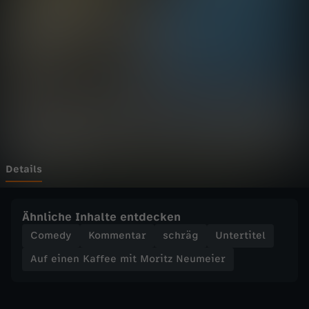
n
K
a
f
f
e
Details
e
Ähnliche Inhalte entdecken
m
Comedy
Kommentar
schräg
Untertitel
Auf einen Kaffee mit Moritz Neumeier
i
t