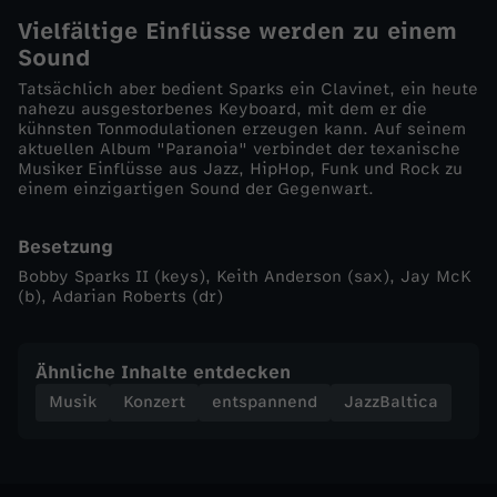
Vielfältige Einflüsse werden zu einem
S
Sound
Tatsächlich aber bedient Sparks ein Clavinet, ein heute
p
nahezu ausgestorbenes Keyboard, mit dem er die
kühnsten Tonmodulationen erzeugen kann. Auf seinem
a
aktuellen Album "Paranoia" verbindet der texanische
Musiker Einflüsse aus Jazz, HipHop, Funk und Rock zu
einem einzigartigen Sound der Gegenwart.
r
Besetzung
k
Bobby Sparks II (keys), Keith Anderson (sax), Jay McK
(b), Adarian Roberts (dr)
s
I
Ähnliche Inhalte entdecken
Musik
Konzert
entspannend
JazzBaltica
I
B