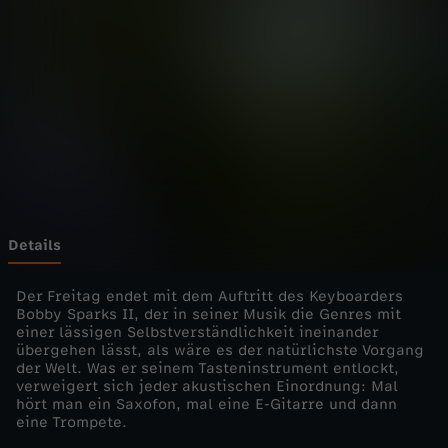
t
i
c
a
-
B
Details
o
Der Freitag endet mit dem Auftritt des Keyboarders
Bobby Sparks II, der in seiner Musik die Genres mit
einer lässigen Selbstverständlichkeit ineinander
b
übergehen lässt, als wäre es der natürlichste Vorgang
der Welt. Was er seinem Tasteninstrument entlockt,
b
verweigert sich jeder akustischen Einordnung: Mal
hört man ein Saxofon, mal eine E-Gitarre und dann
eine Trompete.
y