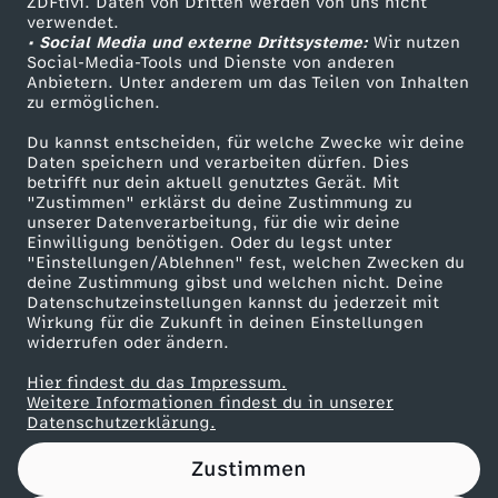
o
ZDFtivi. Daten von Dritten werden von uns nicht
Das ZDF
verwendet.
• Social Media und externe Drittsysteme:
Wir nutzen
ZDF Unternehmen
i
Social-Media-Tools und Dienste von anderen
Anbietern. Unter anderem um das Teilen von Inhalten
Karriere
zu ermöglichen.
a
Presseportal
Du kannst entscheiden, für welche Zwecke wir deine
ZDF goes Schule
T
Daten speichern und verarbeiten dürfen. Dies
betrifft nur dein aktuell genutztes Gerät. Mit
Werbefernsehen
"Zustimmen" erklärst du deine Zustimmung zu
o
unserer Datenverarbeitung, für die wir deine
Mainzelmännchen
Einwilligung benötigen. Oder du legst unter
"Einstellungen/Ablehnen" fest, welchen Zwecken du
u
deine Zustimmung gibst und welchen nicht. Deine
Datenschutzeinstellungen kannst du jederzeit mit
r
Wirkung für die Zukunft in deinen Einstellungen
widerrufen oder ändern.
Hier findest du das Impressum.
Partner
Weitere Informationen findest du in unserer
Datenschutzerklärung.
Zustimmen