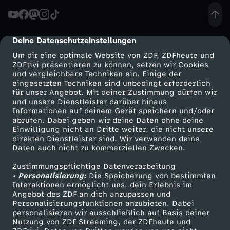
a
n
Deine Datenschutzeinstellungen
cmp-dialog-description
Um dir eine optimale Website von ZDF, ZDFheute und
d
ZDFtivi präsentieren zu können, setzen wir Cookies
und vergleichbare Techniken ein. Einige der
–
eingesetzten Techniken sind unbedingt erforderlich
für unser Angebot. Mit deiner Zustimmung dürfen wir
Mehr ZDF
Service
und unsere Dienstleister darüber hinaus
P
Informationen auf deinem Gerät speichern und/oder
ZDF-Apps
ZDFmitreden
abrufen. Dabei geben wir deine Daten ohne deine
Einwilligung nicht an Dritte weiter, die nicht unsere
a
Smart TV
Kontakt zum ZDF
direkten Dienstleister sind. Wir verwenden deine
Daten auch nicht zu kommerziellen Zwecken.
ZDFtext
Tickets
r
Zustimmungspflichtige Datenverarbeitung
Livestreams
Zuschauerservice
• Personalisierung:
Die Speicherung von bestimmten
a
Sendungen A-Z
Hilfe
Interaktionen ermöglicht uns, dein Erlebnis im
Angebot des ZDF an dich anzupassen und
TV-Programm
Personalisierungsfunktionen anzubieten. Dabei
n
personalisieren wir ausschließlich auf Basis deiner
Nutzung von ZDF Streaming, der ZDFheute und