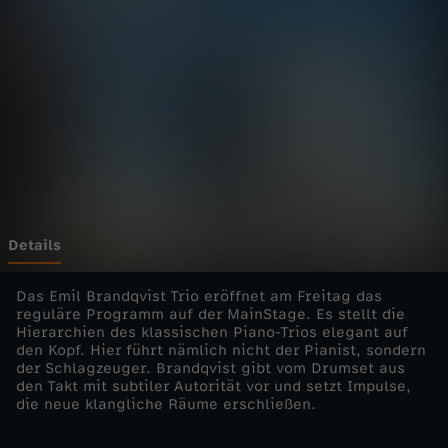
t
i
c
a
-
E
Details
m
Das Emil Brandqvist Trio eröffnet am Freitag das
reguläre Programm auf der MainStage. Es stellt die
Hierarchien des klassischen Piano-Trios elegant auf
i
den Kopf. Hier führt nämlich nicht der Pianist, sondern
der Schlagzeuger. Brandqvist gibt vom Drumset aus
l
den Takt mit subtiler Autorität vor und setzt Impulse,
die neue klangliche Räume erschließen.
B