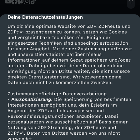
T
Deine Datenschutzeinstellungen
cmp-dialog-description
r
Um dir eine optimale Website von ZDF, ZDFheute und
ZDFtivi präsentieren zu können, setzen wir Cookies
i
und vergleichbare Techniken ein. Einige der
eingesetzten Techniken sind unbedingt erforderlich
für unser Angebot. Mit deiner Zustimmung dürfen wir
o
Mehr ZDF
Service
und unsere Dienstleister darüber hinaus
Informationen auf deinem Gerät speichern und/oder
ZDF-Apps
ZDFmitreden
abrufen. Dabei geben wir deine Daten ohne deine
Einwilligung nicht an Dritte weiter, die nicht unsere
Smart TV
Kontakt zum ZDF
direkten Dienstleister sind. Wir verwenden deine
Daten auch nicht zu kommerziellen Zwecken.
ZDFtext
Tickets
Zustimmungspflichtige Datenverarbeitung
Livestreams
Zuschauerservice
• Personalisierung:
Die Speicherung von bestimmten
Sendungen A-Z
Hilfe
Interaktionen ermöglicht uns, dein Erlebnis im
Angebot des ZDF an dich anzupassen und
TV-Programm
Personalisierungsfunktionen anzubieten. Dabei
personalisieren wir ausschließlich auf Basis deiner
Nutzung von ZDF Streaming, der ZDFheute und
ZDFtivi. Daten von Dritten werden von uns nicht
Das ZDF
verwendet.