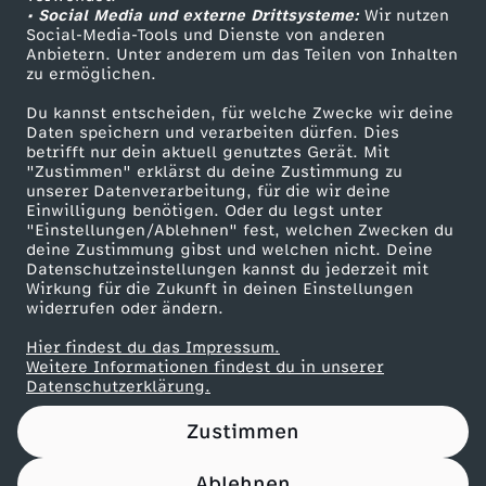
• Social Media und externe Drittsysteme:
Wir nutzen
ZDF Unternehmen
Social-Media-Tools und Dienste von anderen
Anbietern. Unter anderem um das Teilen von Inhalten
Karriere
zu ermöglichen.
Presseportal
Du kannst entscheiden, für welche Zwecke wir deine
ZDF goes Schule
Daten speichern und verarbeiten dürfen. Dies
betrifft nur dein aktuell genutztes Gerät. Mit
Werbefernsehen
"Zustimmen" erklärst du deine Zustimmung zu
unserer Datenverarbeitung, für die wir deine
Mainzelmännchen
Einwilligung benötigen. Oder du legst unter
"Einstellungen/Ablehnen" fest, welchen Zwecken du
deine Zustimmung gibst und welchen nicht. Deine
Datenschutzeinstellungen kannst du jederzeit mit
Wirkung für die Zukunft in deinen Einstellungen
widerrufen oder ändern.
Hier findest du das Impressum.
Partner
Weitere Informationen findest du in unserer
Datenschutzerklärung.
Zustimmen
Ablehnen