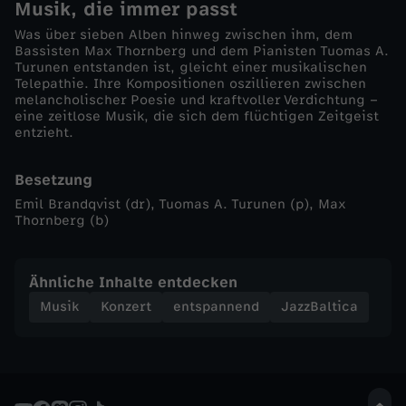
Musik, die immer passt
r
Was über sieben Alben hinweg zwischen ihm, dem
Bassisten Max Thornberg und dem Pianisten Tuomas A.
Turunen entstanden ist, gleicht einer musikalischen
a
Telepathie. Ihre Kompositionen oszillieren zwischen
melancholischer Poesie und kraftvoller Verdichtung –
eine zeitlose Musik, die sich dem flüchtigen Zeitgeist
n
entzieht.
d
Besetzung
Emil Brandqvist (dr), Tuomas A. Turunen (p), Max
q
Thornberg (b)
v
Ähnliche Inhalte entdecken
i
Musik
Konzert
entspannend
JazzBaltica
s
t