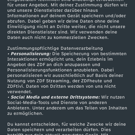
für unser Angebot. Mit deiner Zustimmung dürfen wir
e
Mehr ZDF
Service
und unsere Dienstleister darüber hinaus
Informationen auf deinem Gerät speichern und/oder
ZDF-Apps
M
ZDFmitreden
abrufen. Dabei geben wir deine Daten ohne deine
Einwilligung nicht an Dritte weiter, die nicht unsere
Smart TV
Kontakt zum ZDF
direkten Dienstleister sind. Wir verwenden deine
o
Daten auch nicht zu kommerziellen Zwecken.
ZDFtext
Tickets
Zustimmungspflichtige Datenverarbeitung
Livestreams
"
Zuschauerservice
• Personalisierung:
Die Speicherung von bestimmten
Sendungen A-Z
Hilfe
Interaktionen ermöglicht uns, dein Erlebnis im
Angebot des ZDF an dich anzupassen und
TV-Programm
Personalisierungsfunktionen anzubieten. Dabei
personalisieren wir ausschließlich auf Basis deiner
Nutzung von ZDF Streaming, der ZDFheute und
ZDFtivi. Daten von Dritten werden von uns nicht
Das ZDF
verwendet.
• Social Media und externe Drittsysteme:
Wir nutzen
ZDF Unternehmen
Social-Media-Tools und Dienste von anderen
Anbietern. Unter anderem um das Teilen von Inhalten
Karriere
zu ermöglichen.
Presseportal
Du kannst entscheiden, für welche Zwecke wir deine
ZDF goes Schule
Daten speichern und verarbeiten dürfen. Dies