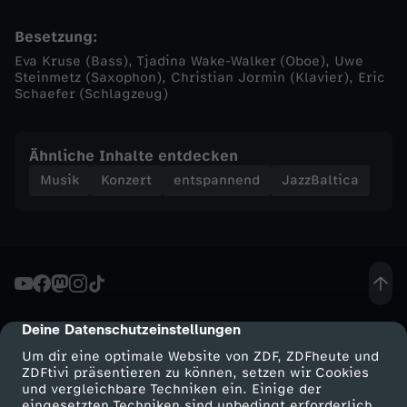
u
Besetzung:
Eva Kruse (Bass), Tjadina Wake-Walker (Oboe), Uwe
s
Steinmetz (Saxophon), Christian Jormin (Klavier), Eric
Schaefer (Schlagzeug)
e
Ähnliche Inhalte entdecken
-
Musik
Konzert
entspannend
JazzBaltica
"
O
n
Deine Datenschutzeinstellungen
cmp-dialog-description
t
Um dir eine optimale Website von ZDF, ZDFheute und
ZDFtivi präsentieren zu können, setzen wir Cookies
h
und vergleichbare Techniken ein. Einige der
eingesetzten Techniken sind unbedingt erforderlich