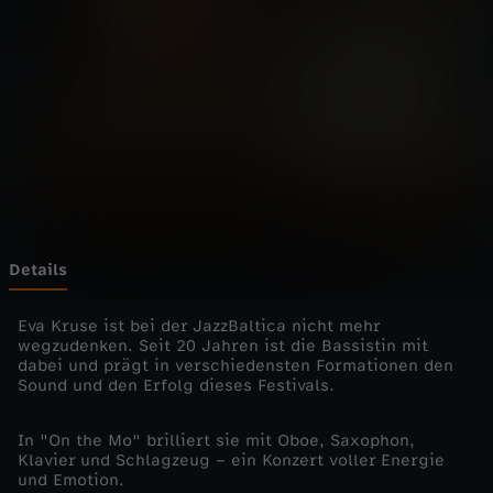
t
i
c
a
-
E
Details
v
Eva Kruse ist bei der JazzBaltica nicht mehr
wegzudenken. Seit 20 Jahren ist die Bassistin mit
dabei und prägt in verschiedensten Formationen den
a
Sound und den Erfolg dieses Festivals.
K
In "On the Mo" brilliert sie mit Oboe, Saxophon,
Klavier und Schlagzeug – ein Konzert voller Energie
r
und Emotion.