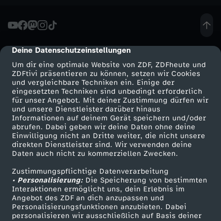
d
g
Deine Datenschutzeinstellungen
cmp-dialog-description
r
Um dir eine optimale Website von ZDF, ZDFheute und
ZDFtivi präsentieren zu können, setzen wir Cookies
e
und vergleichbare Techniken ein. Einige der
eingesetzten Techniken sind unbedingt erforderlich
für unser Angebot. Mit deiner Zustimmung dürfen wir
n
Mehr ZDF
Service
und unsere Dienstleister darüber hinaus
Informationen auf deinem Gerät speichern und/oder
ZDF-Apps
ZDFmitreden
abrufen. Dabei geben wir deine Daten ohne deine
F
Einwilligung nicht an Dritte weiter, die nicht unsere
Smart TV
Kontakt zum ZDF
direkten Dienstleister sind. Wir verwenden deine
u
Daten auch nicht zu kommerziellen Zwecken.
ZDFtext
Tickets
Zustimmungspflichtige Datenverarbeitung
Livestreams
Zuschauerservice
n
• Personalisierung:
Die Speicherung von bestimmten
Sendungen A-Z
Hilfe
Interaktionen ermöglicht uns, dein Erlebnis im
Angebot des ZDF an dich anzupassen und
k
TV-Programm
Personalisierungsfunktionen anzubieten. Dabei
personalisieren wir ausschließlich auf Basis deiner