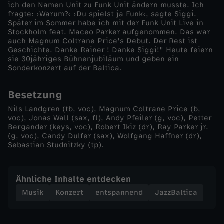
ich den Namen Unit zu Funk Unit ändern musste. Ich
fragte: ›Warum?‹ ›Du spielst ja Funk‹, sagte Siggi.
r
Später im Sommer habe ich mit der Funk Unit Live in
Stockholm feat. Maceo Parker aufgenommen. Das war
e
auch Magnum Coltrane Price's Debut. Der Rest ist
Geschichte. Danke Rainer ! Danke Siggi!" Heute feiern
sie 30jähriges Bühnenjubiläum und geben ein
N
Sonderkonzert auf der Baltica.
i
Besetzung
Nils Landgren (tb, voc), Magnum Coltrane Price (b,
l
voc), Jonas Wall (sax, fl), Andy Pfeiler (g, voc), Petter
Bergander (keys, voc), Robert Ikiz (dr), Ray Parker jr.
(g, voc), Candy Dulfer (sax), Wolfgang Haffner (dr),
s
Sebastian Studnitzky (tp).
L
Ähnliche Inhalte entdecken
a
Musik
Konzert
entspannend
JazzBaltica
n