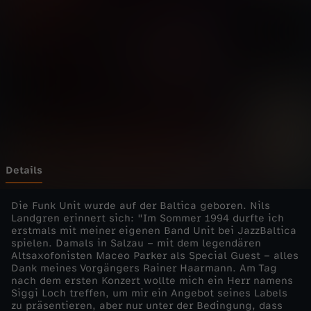
t
i
c
a
-
3
Details
0
Die Funk Unit wurde auf der Baltica geboren. Nils
Landgren erinnert sich: "Im Sommer 1994 durfte ich
erstmals mit meiner eigenen Band Unit bei JazzBaltica
J
spielen. Damals in Salzau – mit dem legendären
Altsaxofonisten Maceo Parker als Special Guest – alles
a
Dank meines Vorgängers Rainer Haarmann. Am Tag
nach dem ersten Konzert wollte mich ein Herr namens
Siggi Loch treffen, um mir ein Angebot seines Labels
h
zu präsentieren, aber nur unter der Bedingung, dass