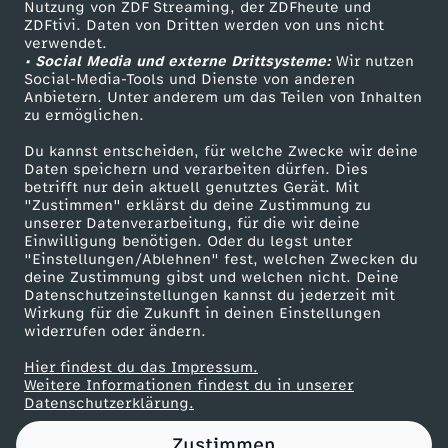
U
Nutzung von ZDF Streaming, der ZDFheute und
ZDFtivi. Daten von Dritten werden von uns nicht
Das ZDF
verwendet.
n
• Social Media und externe Drittsysteme:
Wir nutzen
ZDF Unternehmen
Social-Media-Tools und Dienste von anderen
Anbietern. Unter anderem um das Teilen von Inhalten
i
Karriere
zu ermöglichen.
Presseportal
t
Du kannst entscheiden, für welche Zwecke wir deine
ZDF goes Schule
Daten speichern und verarbeiten dürfen. Dies
betrifft nur dein aktuell genutztes Gerät. Mit
Werbefernsehen
"Zustimmen" erklärst du deine Zustimmung zu
unserer Datenverarbeitung, für die wir deine
Mainzelmännchen
Einwilligung benötigen. Oder du legst unter
"Einstellungen/Ablehnen" fest, welchen Zwecken du
deine Zustimmung gibst und welchen nicht. Deine
Datenschutzeinstellungen kannst du jederzeit mit
Wirkung für die Zukunft in deinen Einstellungen
widerrufen oder ändern.
Hier findest du das Impressum.
Partner
Weitere Informationen findest du in unserer
Datenschutzerklärung.
Zustimmen