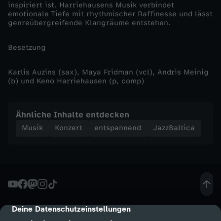
inspiriert ist. Harriehausens Musik verbindet
emotionale Tiefe mit rhythmischer Raffinesse und lässt
a
genreübergreifende Klangräume entstehen.
r
Besetzung
r
Karlis Auzins (sax), Maya Fridman (vcl), Andris Meinig
(b) und Keno Harriehausen (p, comp)
i
e
Ähnliche Inhalte entdecken
Musik
Konzert
entspannend
JazzBaltica
h
a
u
s
Deine Datenschutzeinstellungen
cmp-dialog-description