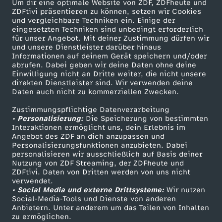
Um dir eine optimale Website von ZDF, ZDFheute und
e
ZDFtivi präsentieren zu können, setzen wir Cookies
und vergleichbare Techniken ein. Einige der
eingesetzten Techniken sind unbedingt erforderlich
n
für unser Angebot. Mit deiner Zustimmung dürfen wir
Mehr ZDF
Service
und unsere Dienstleister darüber hinaus
Informationen auf deinem Gerät speichern und/oder
ZDF-Apps
ZDFmitreden
abrufen. Dabei geben wir deine Daten ohne deine
Einwilligung nicht an Dritte weiter, die nicht unsere
Smart TV
Kontakt zum ZDF
direkten Dienstleister sind. Wir verwenden deine
Daten auch nicht zu kommerziellen Zwecken.
ZDFtext
Tickets
Zustimmungspflichtige Datenverarbeitung
Livestreams
Zuschauerservice
• Personalisierung:
Die Speicherung von bestimmten
Sendungen A-Z
Hilfe
Interaktionen ermöglicht uns, dein Erlebnis im
Angebot des ZDF an dich anzupassen und
TV-Programm
Personalisierungsfunktionen anzubieten. Dabei
personalisieren wir ausschließlich auf Basis deiner
Nutzung von ZDF Streaming, der ZDFheute und
ZDFtivi. Daten von Dritten werden von uns nicht
Das ZDF
verwendet.
• Social Media und externe Drittsysteme:
Wir nutzen
ZDF Unternehmen
Social-Media-Tools und Dienste von anderen
Anbietern. Unter anderem um das Teilen von Inhalten
Karriere
zu ermöglichen.