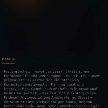
t
i
c
a
-
K
Details
e
Farbenreicher, innovativer Jazz mit klassischen
Einflüssen: Pianist und Komponist Keno Harriehausen
präsentiert bei JazzBaltica ein intensives
n
Konzerterlebnis zwischen Kammermusik und
Improvisation. Gemeinsam mit seinem international
o
besetzten Quartett – Karlis Auzins (Saxofon), Maya
Fridman (Violoncello) und Andris Meinig (Bass) –
entfaltet er einen vielschichtigen Sound, der von
H
Komponisten wie Ravel, Schostakowitsch oder Reger