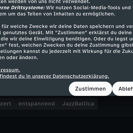
tten werden von uns nicht verwendet.
erne Drittsysteme:
Wir nutzen Social-Media-Tools und
em um das Teilen von Inhalten zu ermöglichen.
 für welche Zwecke wir deine Daten speichern und ver
 (sax), Manuel Schmiedel (p), Marc Muellbauer 
ell genutztes Gerät. Mit "Zustimmen" erklärst du dein
r)
die wir deine Einwilligung benötigen. Oder du legst u
en" fest, welchen Zwecken du deine Zustimmung gibst
ellungen kannst du jederzeit mit Wirkung für die Zuku
en oder ändern.
hoto)
pressum.
findest du in unserer Datenschutzerklärung.
Zustimmen
Able
Inhalte entdecken
zert
entspannend
JazzBaltica