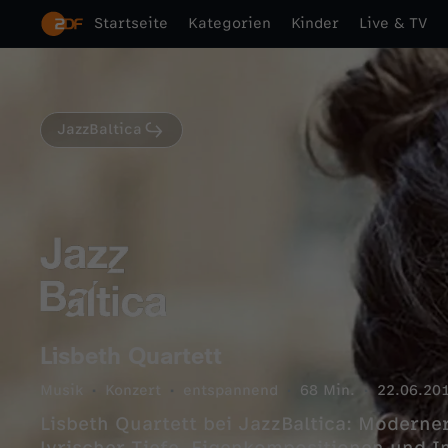
Startseite
Kategorien
Kinder
Live & TV
JazzBaltica
Lisbeth Quartett
Musik
Konzert
entspannend
68 Min.
22.06.20
Lisbeth Quartett bei JazzBaltica: Moderner