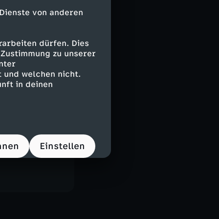
 Dienste von anderen
arbeiten dürfen. Dies
(b), Moritz
e Zustimmung zu unserer
nter
 und welchen nicht.
nft in deinen
hnen
Einstellen