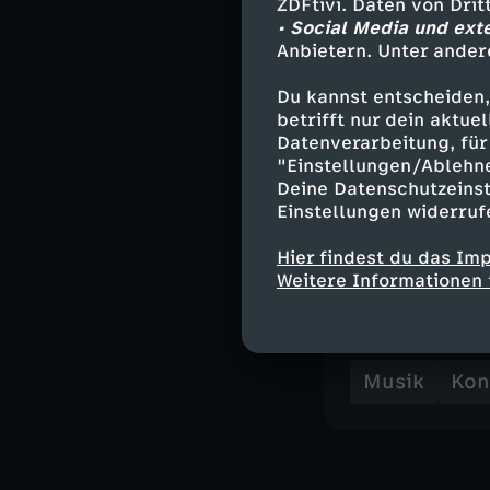
ZDFtivi. Daten von Dri
• Social Media und ext
Anbietern. Unter ander
Besetzung
Du kannst entscheiden,
Charlotte Greve
betrifft nur dein aktu
Baumgärtner (d
Datenverarbeitung, für 
"Einstellungen/Ablehn
Deine Datenschutzeinst
Einstellungen widerruf
Annika Nagel (p
Hier findest du das Im
Weitere Informationen 
Ähnliche 
Musik
Kon