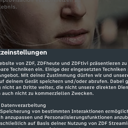
Improvisation verschmelzen zu
lebnis.
zeinstellungen
cription
ebsite von ZDF, ZDFheute und ZDFtivi präsentieren zu
stmals 2014 zu Gast an der Ostsee. Mittlerweile 
are Techniken ein. Einige der eingesetzten Techniken
omponistin in New York beheimatet und operie
 Angebot. Mit deiner Zustimmung dürfen wir und unser
eichneten Lisbeth Quartett von beiden Seiten 
uf deinem Gerät speichern und/oder abrufen. Dabei 
 nicht an Dritte weiter, die nicht unsere direkten Dien
 hat die Formation inzwischen aufgenommen, u
 auch nicht zu kommerziellen Zwecken.
ht der sehr persönliche Saxophonsound von Ch
klang ist sowohl nachdrücklich als auch elegis
 Datenverarbeitung
ln sich klare Melodielinien in einer klassische
Speicherung von bestimmten Interaktionen ermöglicht
on mit Passagen ab, in denen die Formation wie
h anzupassen und Personalisierungsfunktionen anzub
et und musiziert.
sschließlich auf Basis deiner Nutzung von ZDF Stream