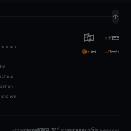
rnehmen
tal
Schule
nsehen
ännchen
Partner