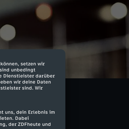
 können, setzen wir
ist die Berliner
 sind unbedingt
rt mit ihrem
e Dienstleister darüber
des Atlantiks
geben wir deine Daten
stleister sind. Wir
ind immer im
arlotte Greve.
ch. Beim Lisbeth
n
 uns, dein Erlebnis im
 ein einziger
ieten. Dabei
ing, der ZDFheute und