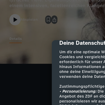
lyrischer Tiefe. Eigenkompositionen und 
einem intensiven, facettenreichen Klanger
Abspielen
Details
Deine Datenschut
cmp-dialog-des
Um dir eine optimale W
Die Band war er
Cookies und vergleichb
Musikerin und K
erforderlich für unser
mehrfach ausgez
hinaus Informationen a
ohne deine Einwilligung
aus. Vier Alben
verwenden deine Daten
Mittelpunkt ste
Ihr Altsaxophon
Zustimmungspflichtige
Quartett wechse
• Personalisierung:
Die 
Bandkonstellati
Angebot des ZDF an dic
Organismus atm
personalisieren wir au