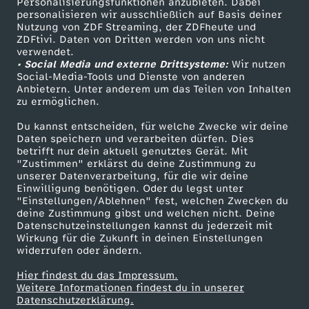
.
Personalisierungsfunktionen anzubieten. Dabei
personalisieren wir ausschließlich auf Basis deiner
Nutzung von ZDF Streaming, der ZDFheute und
R
ZDFtivi. Daten von Dritten werden von uns nicht
Das ZDF
verwendet.
• Social Media und externe Drittsysteme:
Wir nutzen
a
ZDF Unternehmen
Social-Media-Tools und Dienste von anderen
Anbietern. Unter anderem um das Teilen von Inhalten
Karriere
n
zu ermöglichen.
Presseportal
Du kannst entscheiden, für welche Zwecke wir deine
d
ZDF goes Schule
Daten speichern und verarbeiten dürfen. Dies
betrifft nur dein aktuell genutztes Gerät. Mit
Werbefernsehen
"Zustimmen" erklärst du deine Zustimmung zu
y
unserer Datenverarbeitung, für die wir deine
Mainzelmännchen
Einwilligung benötigen. Oder du legst unter
B
"Einstellungen/Ablehnen" fest, welchen Zwecken du
deine Zustimmung gibst und welchen nicht. Deine
Datenschutzeinstellungen kannst du jederzeit mit
r
Wirkung für die Zukunft in deinen Einstellungen
widerrufen oder ändern.
e
Hier findest du das Impressum.
Partner
Weitere Informationen findest du in unserer
c
Datenschutzerklärung.