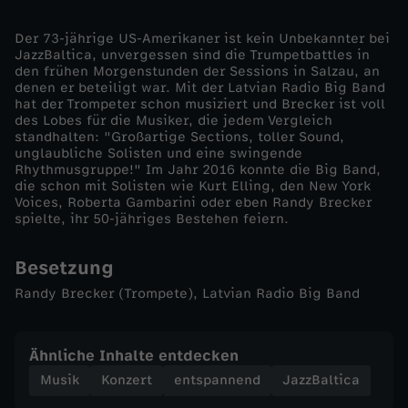
a
Der 73-jährige US-Amerikaner ist kein Unbekannter bei
JazzBaltica, unvergessen sind die Trumpetbattles in
den frühen Morgenstunden der Sessions in Salzau, an
n
denen er beteiligt war. Mit der Latvian Radio Big Band
hat der Trompeter schon musiziert und Brecker ist voll
R
des Lobes für die Musiker, die jedem Vergleich
standhalten: "Großartige Sections, toller Sound,
unglaubliche Solisten und eine swingende
a
Rhythmusgruppe!" Im Jahr 2016 konnte die Big Band,
die schon mit Solisten wie Kurt Elling, den New York
Voices, Roberta Gambarini oder eben Randy Brecker
d
spielte, ihr 50-jähriges Bestehen feiern.
i
Besetzung
o
Randy Brecker (Trompete), Latvian Radio Big Band
B
Ähnliche Inhalte entdecken
Musik
Konzert
entspannend
JazzBaltica
i