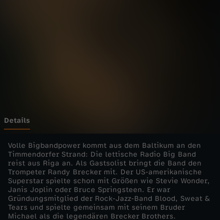
t
i
c
a
-
L
Details
a
Volle Bigbandpower kommt aus dem Baltikum an den
Timmendorfer Strand: Die lettische Radio Big Band
reist aus Riga an. Als Gastsolist bringt die Band den
t
Trompeter Randy Brecker mit. Der US-amerikanische
Superstar spielte schon mit Größen wie Stevie Wonder,
v
Janis Joplin oder Bruce Springsteen. Er war
Gründungsmitglied der Rock-Jazz-Band Blood, Sweat &
Tears und spielte gemeinsam mit seinem Bruder
i
Michael als die legendären Brecker Brothers.