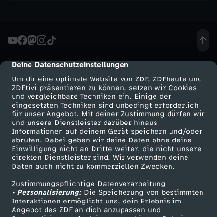
g
B
a
Deine Datenschutzeinstellungen
cmp-dialog-description
n
Um dir eine optimale Website von ZDF, ZDFheute und
ZDFtivi präsentieren zu können, setzen wir Cookies
und vergleichbare Techniken ein. Einige der
d
eingesetzten Techniken sind unbedingt erforderlich
für unser Angebot. Mit deiner Zustimmung dürfen wir
Mehr ZDF
Service
und unsere Dienstleister darüber hinaus
f
Informationen auf deinem Gerät speichern und/oder
ZDF-Apps
ZDFmitreden
abrufen. Dabei geben wir deine Daten ohne deine
e
Einwilligung nicht an Dritte weiter, die nicht unsere
Smart TV
Kontakt zum ZDF
direkten Dienstleister sind. Wir verwenden deine
Daten auch nicht zu kommerziellen Zwecken.
ZDFtext
Tickets
a
Zustimmungspflichtige Datenverarbeitung
Livestreams
Zuschauerservice
• Personalisierung:
Die Speicherung von bestimmten
t
Sendungen A-Z
Hilfe
Interaktionen ermöglicht uns, dein Erlebnis im
Angebot des ZDF an dich anzupassen und
TV-Programm