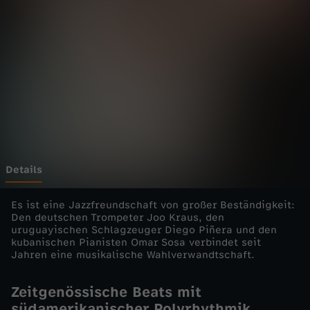
t
Wechseln zu: ZDFheute
i
c
a
-
S
Details
o
Es ist eine Jazzfreundschaft von großer Beständigkeit:
Den deutschen Trompeter Joo Kraus, den
uruguayischen Schlagzeuger Diego Piñera und den
s
kubanischen Pianisten Omar Sosa verbindet seit
Jahren eine musikalische Wahlverwandtschaft.
a
Zeitgenössische Beats mit
,
südamerikanischer Polyrhythmik