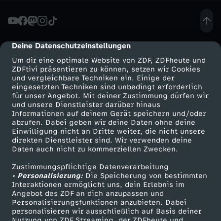
i
ñ
Deine Datenschutzeinstellungen
cmp-dialog-description
e
Um dir eine optimale Website von ZDF, ZDFheute und
ZDFtivi präsentieren zu können, setzen wir Cookies
und vergleichbare Techniken ein. Einige der
r
eingesetzten Techniken sind unbedingt erforderlich
für unser Angebot. Mit deiner Zustimmung dürfen wir
a
Mehr ZDF
Service
und unsere Dienstleister darüber hinaus
Informationen auf deinem Gerät speichern und/oder
ZDF-Apps
ZDFmitreden
abrufen. Dabei geben wir deine Daten ohne deine
–
Einwilligung nicht an Dritte weiter, die nicht unsere
Smart TV
Kontakt zum ZDF
direkten Dienstleister sind. Wir verwenden deine
Daten auch nicht zu kommerziellen Zwecken.
V
ZDFtext
Tickets
Zustimmungspflichtige Datenverarbeitung
Livestreams
Zuschauerservice
i
• Personalisierung:
Die Speicherung von bestimmten
Sendungen A-Z
Hilfe
Interaktionen ermöglicht uns, dein Erlebnis im
Angebot des ZDF an dich anzupassen und
b
TV-Programm
Personalisierungsfunktionen anzubieten. Dabei
personalisieren wir ausschließlich auf Basis deiner
Nutzung von ZDF Streaming, der ZDFheute und