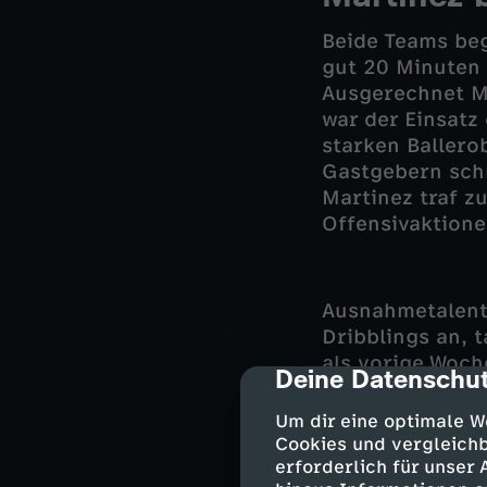
Beide Teams beg
gut 20 Minuten 
Ausgerechnet M
war der Einsatz
starken Ballero
Gastgebern schn
Martinez traf z
Offensivaktione
Ausnahmetalent 
Dribblings an, 
als vorige Woch
Deine Datenschut
cmp-dialog-des
Nachdem der fr
zunächst noch e
Um dir eine optimale W
doch zum 2:0. P
Cookies und vergleichb
Schiedsrichter 
erforderlich für unser