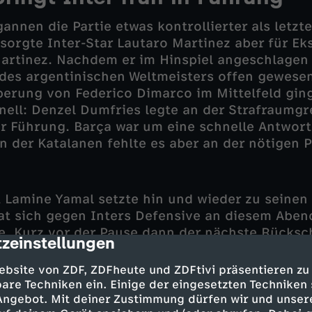
annen die Partie etwas kontrollierter als letz
sorgte Inter-Star Lautaro Martinez aber für Ek
artinez. Nachdem er im Hinspiel angeschlagen 
 des argentinischen Weltmeisters offen gewesen
berung von Federico Dimarco im Mittelfeld ging
ell: Denzel Dumfries legte an der Strafraumg
ur Führung. Barça war um eine schnelle Antwor
n der Katalanen fehlte es aber an der nötigen P
Lamine Yamal setzte hin und wieder zu seinen
tat sich gegen Inters Defensive an diesem Abe
e. Kurz vor der Pause dann der nächste Rücksch
zeinstellungen
cription
ühere Hamburger und Leverkusener Hakan Cal
ine große Chance ausgelassen hatte (41.), tra
ebsite von ZDF, ZDFheute und ZDFtivi präsentieren zu
au Cubarsi hatte Martinez im Strafraum der Gä
are Techniken ein. Einige der eingesetzten Techniken
Szymon Marciniak die Szene nach einem Hinwei
 Angebot. Mit deiner Zustimmung dürfen wir und unser