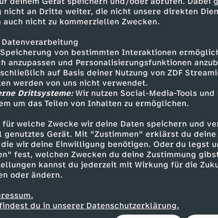
uf deinem Gerät speichern und/oder abrufen. Dabei 
h mal überprüft und dann auf Elfmeter entsch
 nicht an Dritte weiter, die nicht unsere direkten Dien
 auch nicht zu kommerziellen Zwecken.
 Datenverarbeitung
ommer im Blickpunkt
Speicherung von bestimmten Interaktionen ermöglicht
h anzupassen und Personalisierungsfunktionen anzub
sschließlich auf Basis deiner Nutzung von ZDF Stream
Halbzeit gönnten sich beide Teams so gut wie ke
tten werden von uns nicht verwendet.
 Direktabnahme zum Anschluss. Es ging nun hin 
erne Drittsysteme:
Wir nutzen Social-Media-Tools und
er Yann Sommer verhinderte mit einer Weltkla
em um das Teilen von Inhalten zu ermöglichen.
 Verteidigers (57.), ehe Barcelonas Dani Olmo 
 für welche Zwecke wir deine Daten speichern und ver
e. Gut 20 Minuten vor dem Ende entschied Ref
ell genutztes Gerät. Mit "Zustimmen" erklärst du dein
 von Henrich Mchitarjan an Yamal zunächst auf
die wir deine Einwilligung benötigen. Oder du legst u
reistoß für Barça.
en" fest, welchen Zwecken du deine Zustimmung gibst
ellungen kannst du jederzeit mit Wirkung für die Zuku
en oder ändern.
hase überschlugen sich erneut die Ereignisse: 
pressum.
3:2 für die Spanier, Yamal anschließend nur d
findest du in unserer Datenschutzerklärung.
ann Inters Francesco Acerbi tatsächlich noch z