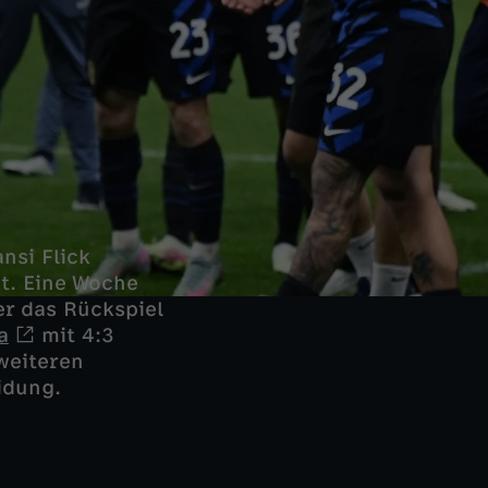
nsi Flick
t. Eine Woche
er das Rückspiel
a
mit 4:3
weiteren
idung.