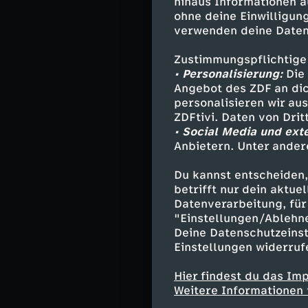
hinaus Informationen a
Assistenten noc
ohne deine Einwilligung
Ärger von Flick.
verwenden deine Daten
Zustimmungspflichtige
• Personalisierung:
Torwart S
Die 
Angebot des ZDF an dic
personalisieren wir au
In der zweiten 
ZDFtivi. Daten von Dri
Garcia traf per
• Social Media und ext
Bundesliga-Keep
Anbietern. Unter ander
nächste Tor des
Du kannst entscheiden,
Ausgleich sorgt
betrifft nur dein aktu
nach einem Foul
Datenverarbeitung, für 
aber doch auf F
"Einstellungen/Ablehn
Deine Datenschutzeinst
Einstellungen widerruf
In der Schlussp
Hier findest du das Im
Nachsetzen zum 
Weitere Informationen 
(90.+3) - und d