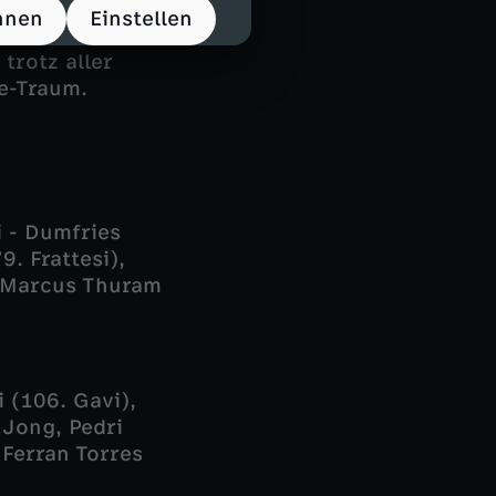
chselten
hnen
Einstellen
ch Inters Joker
trotz aller
e-Traum.
 - Dumfries
9. Frattesi),
, Marcus Thuram
 (106. Gavi),
 Jong, Pedri
 Ferran Torres