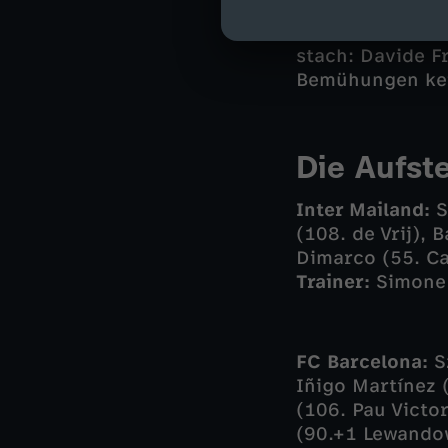
Verlängerung ho
Starstürmers Ro
stach: Davide Fr
Bemühungen kei
Die Aufst
Inter Mailand:
S
(108. de Vrij), 
Dimarco (55. Ca
Trainer:
Simone
FC Barcelona:
Sz
Iñigo Martínez 
(106. Pau Victo
(90.+1 Lewando