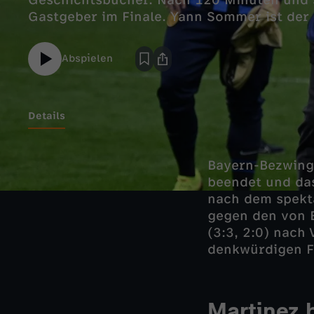
Geschichtsbücher. Nach 120 Minuten und 
Gastgeber im Finale. Yann Sommer ist der 
Abspielen
Details
Bayern-Bezwin
beendet und da
nach dem spekta
gegen den von 
(3:3, 2:0) nach
denkwürdigen Fu
Martinez b