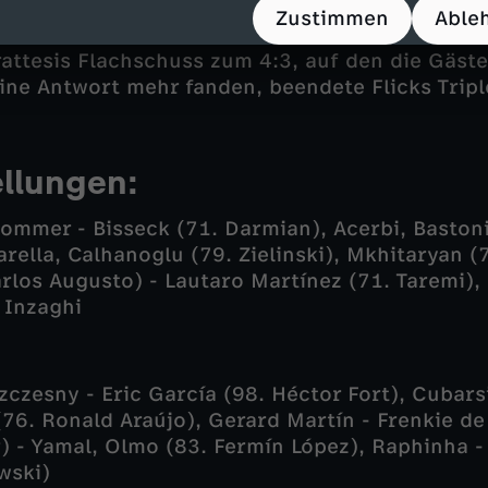
ffte Barça auf frische Impulse seines eingewe
Zustimmen
Able
bert Lewandowski, der zuletzt verletzt war. Do
attesis Flachschuss zum 4:3, auf den die Gäste 
ne Antwort mehr fanden, beendete Flicks Tripl
ellungen:
ommer - Bisseck (71. Darmian), Acerbi, Bastoni
Barella, Calhanoglu (79. Zielinski), Mkhitaryan (7
rlos Augusto) - Lautaro Martínez (71. Taremi)
 Inzaghi
czesny - Eric García (98. Héctor Fort), Cubarsi
(76. Ronald Araújo), Gerard Martín - Frenkie de
r) - Yamal, Olmo (83. Fermín López), Raphinha -
wski)