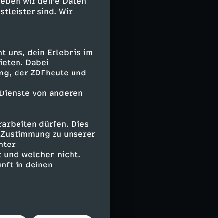
geben wir deine Daten
ieden - ganz zum
stleister sind. Wir
 uns, dein Erlebnis im
ieten. Dabei
ing, der ZDFheute und
ine Pause. Eric
und her. Ex-
 Dienste von anderen
sse-Parade das
per Kopf für den
arbeiten dürfen. Dies
eree Marciniak
e Zustimmung zu unserer
 Straf-, dann
nter
 und welchen nicht.
nft in deinen
Raphinha traf im
en Pfosten
um 3:3. In der