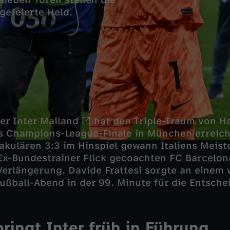
sieben Toren stehen die
gefeierte Held.
ger
Inter Mailand
hat den Triple-Traum von Ha
s Champions-League-Finale in München erreich
kulären 3:3 im Hinspiel gewann Italiens Meist
Ex-Bundestrainer Flick gecoachten
FC Barcelon
 Verlängerung. Davide Frattesi sorgte an einem 
ßball-Abend in der 99. Minute für die Entsche
ringt Inter früh in Führung