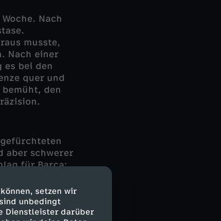
te Woche. Nach
stase.
raus musste,
. Nach einer
 es bei den
renze quer und
t bemüht, den
räzision.
 gefürchteten
nd aber schwerer
lag für Barça:
hanoglu
f er vom Punkt
 können, setzen wir
ste gefoult,
 sind unbedingt
s des Video-
e Dienstleister darüber