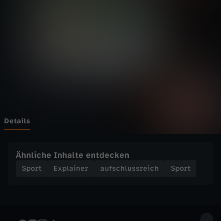
r
a
n
s
*
F
Details
r
Ähnliche Inhalte entdecken
a
Sport
Explainer
aufschlussreich
Sport
u
e