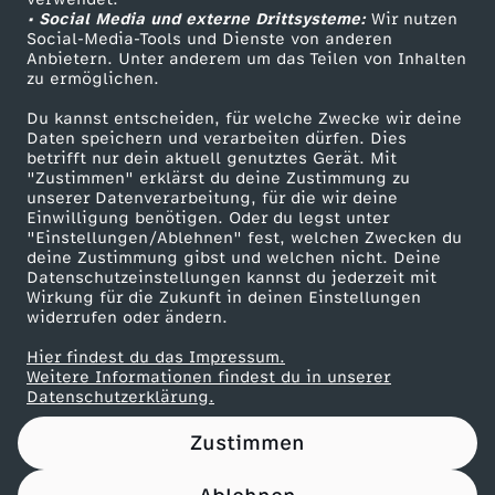
• Social Media und externe Drittsysteme:
K
Wir nutzen
ZDF Unternehmen
Social-Media-Tools und Dienste von anderen
Anbietern. Unter anderem um das Teilen von Inhalten
Karriere
a
zu ermöglichen.
Presseportal
Du kannst entscheiden, für welche Zwecke wir deine
n
ZDF goes Schule
Daten speichern und verarbeiten dürfen. Dies
betrifft nur dein aktuell genutztes Gerät. Mit
Werbefernsehen
"Zustimmen" erklärst du deine Zustimmung zu
n
unserer Datenverarbeitung, für die wir deine
Mainzelmännchen
Einwilligung benötigen. Oder du legst unter
e
"Einstellungen/Ablehnen" fest, welchen Zwecken du
deine Zustimmung gibst und welchen nicht. Deine
Datenschutzeinstellungen kannst du jederzeit mit
s
Wirkung für die Zukunft in deinen Einstellungen
widerrufen oder ändern.
f
Hier findest du das Impressum.
Partner
Weitere Informationen findest du in unserer
a
Datenschutzerklärung.
Zustimmen
i