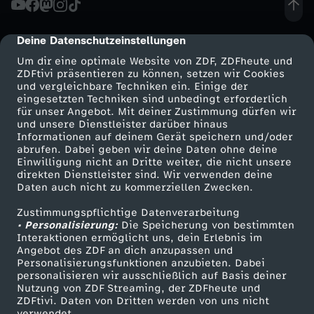
n
Deine Datenschutzeinstellungen
cmp-dialog-description
i
Um dir eine optimale Website von ZDF, ZDFheute und
ZDFtivi präsentieren zu können, setzen wir Cookies
und vergleichbare Techniken ein. Einige der
m
eingesetzten Techniken sind unbedingt erforderlich
für unser Angebot. Mit deiner Zustimmung dürfen wir
Mehr ZDF
Service
und unsere Dienstleister darüber hinaus
S
Informationen auf deinem Gerät speichern und/oder
ZDF-Apps
ZDFmitreden
abrufen. Dabei geben wir deine Daten ohne deine
p
Einwilligung nicht an Dritte weiter, die nicht unsere
Smart TV
Kontakt zum ZDF
direkten Dienstleister sind. Wir verwenden deine
Daten auch nicht zu kommerziellen Zwecken.
ZDFtext
Tickets
o
Zustimmungspflichtige Datenverarbeitung
Livestreams
Zuschauerservice
• Personalisierung:
r
Die Speicherung von bestimmten
Sendungen A-Z
Hilfe
Interaktionen ermöglicht uns, dein Erlebnis im
Angebot des ZDF an dich anzupassen und
TV-Programm
t
Personalisierungsfunktionen anzubieten. Dabei
personalisieren wir ausschließlich auf Basis deiner
Nutzung von ZDF Streaming, der ZDFheute und
:
ZDFtivi. Daten von Dritten werden von uns nicht
Das ZDF
verwendet.