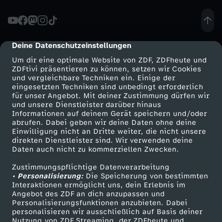
:
"
Deine Datenschutzeinstellungen
cmp-dialog-description
Um dir eine optimale Website von ZDF, ZDFheute und
L
ZDFtivi präsentieren zu können, setzen wir Cookies
und vergleichbare Techniken ein. Einige der
eingesetzten Techniken sind unbedingt erforderlich
e
für unser Angebot. Mit deiner Zustimmung dürfen wir
Mehr ZDF
Service
und unsere Dienstleister darüber hinaus
t
Informationen auf deinem Gerät speichern und/oder
ZDF-Apps
ZDFmitreden
abrufen. Dabei geben wir deine Daten ohne deine
Einwilligung nicht an Dritte weiter, die nicht unsere
z
Smart TV
Kontakt zum ZDF
direkten Dienstleister sind. Wir verwenden deine
Daten auch nicht zu kommerziellen Zwecken.
ZDFtext
Tickets
t
Zustimmungspflichtige Datenverarbeitung
Livestreams
Zuschauerservice
• Personalisierung:
Die Speicherung von bestimmten
e
Sendungen A-Z
Hilfe
Interaktionen ermöglicht uns, dein Erlebnis im
Angebot des ZDF an dich anzupassen und
TV-Programm
Personalisierungsfunktionen anzubieten. Dabei
s
personalisieren wir ausschließlich auf Basis deiner
Nutzung von ZDF Streaming, der ZDFheute und