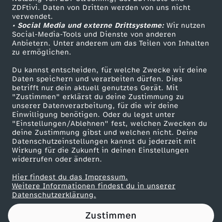
ZDFtivi. Daten von Dritten werden von uns nicht
S
Das ZDF
verwendet.
• Social Media und externe Drittsysteme:
Wir nutzen
ZDF Unternehmen
c
Social-Media-Tools und Dienste von anderen
Anbietern. Unter anderem um das Teilen von Inhalten
Karriere
zu ermöglichen.
h
Presseportal
Du kannst entscheiden, für welche Zwecke wir deine
ZDF goes Schule
Daten speichern und verarbeiten dürfen. Dies
i
betrifft nur dein aktuell genutztes Gerät. Mit
Werbefernsehen
"Zustimmen" erklärst du deine Zustimmung zu
e
unserer Datenverarbeitung, für die wir deine
Mainzelmännchen
Einwilligung benötigen. Oder du legst unter
"Einstellungen/Ablehnen" fest, welchen Zwecken du
ß
deine Zustimmung gibst und welchen nicht. Deine
Datenschutzeinstellungen kannst du jederzeit mit
Wirkung für die Zukunft in deinen Einstellungen
e
widerrufen oder ändern.
n
Hier findest du das Impressum.
Partner
Weitere Informationen findest du in unserer
Datenschutzerklärung.
w
Zustimmen