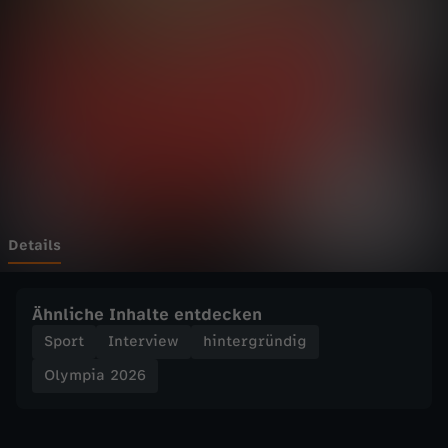
2
0
2
6
-
P
Details
r
Ähnliche Inhalte entdecken
e
Sport
Interview
hintergründig
Olympia 2026
u
ß