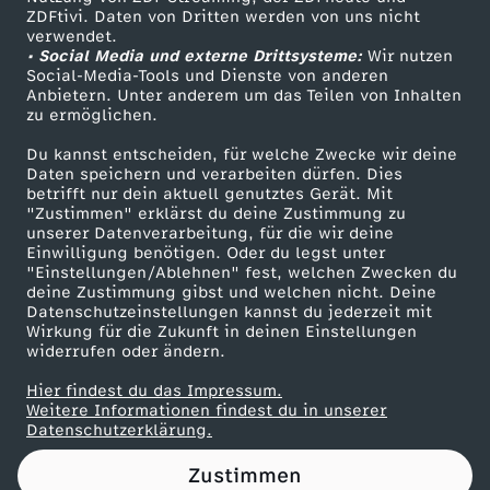
ZDFtivi. Daten von Dritten werden von uns nicht
:
Das ZDF
verwendet.
• Social Media und externe Drittsysteme:
Wir nutzen
ZDF Unternehmen
S
Social-Media-Tools und Dienste von anderen
Anbietern. Unter anderem um das Teilen von Inhalten
Karriere
zu ermöglichen.
o
Presseportal
Du kannst entscheiden, für welche Zwecke wir deine
ZDF goes Schule
Daten speichern und verarbeiten dürfen. Dies
l
betrifft nur dein aktuell genutztes Gerät. Mit
Werbefernsehen
"Zustimmen" erklärst du deine Zustimmung zu
i
unserer Datenverarbeitung, für die wir deine
Mainzelmännchen
Einwilligung benötigen. Oder du legst unter
"Einstellungen/Ablehnen" fest, welchen Zwecken du
e
deine Zustimmung gibst und welchen nicht. Deine
Datenschutzeinstellungen kannst du jederzeit mit
Wirkung für die Zukunft in deinen Einstellungen
f
widerrufen oder ändern.
i
Hier findest du das Impressum.
Partner
Weitere Informationen findest du in unserer
Datenschutzerklärung.
h
Zustimmen