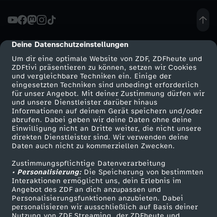
i
s
Deine Datenschutzeinstellungen
cmp-dialog-description
Um dir eine optimale Website von ZDF, ZDFheute und
k
ZDFtivi präsentieren zu können, setzen wir Cookies
und vergleichbare Techniken ein. Einige der
eingesetzten Techniken sind unbedingt erforderlich
a
für unser Angebot. Mit deiner Zustimmung dürfen wir
Mehr ZDF
Service
und unsere Dienstleister darüber hinaus
P
Informationen auf deinem Gerät speichern und/oder
ZDF-Apps
ZDFmitreden
abrufen. Dabei geben wir deine Daten ohne deine
Einwilligung nicht an Dritte weiter, die nicht unsere
r
Smart TV
Kontakt zum ZDF
direkten Dienstleister sind. Wir verwenden deine
Daten auch nicht zu kommerziellen Zwecken.
ZDFtext
Tickets
e
Zustimmungspflichtige Datenverarbeitung
Livestreams
Zuschauerservice
• Personalisierung:
Die Speicherung von bestimmten
u
Sendungen A-Z
Hilfe
Interaktionen ermöglicht uns, dein Erlebnis im
Angebot des ZDF an dich anzupassen und
TV-Programm
Personalisierungsfunktionen anzubieten. Dabei
ß
personalisieren wir ausschließlich auf Basis deiner
Nutzung von ZDF Streaming, der ZDFheute und