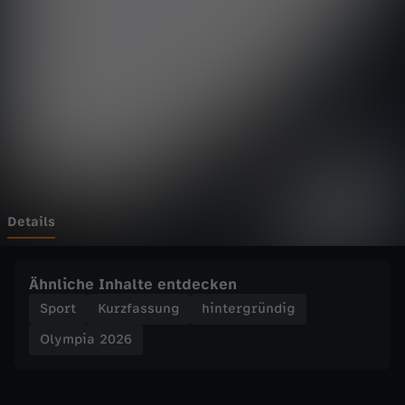
2
0
2
6
-
F
Details
r
Ähnliche Inhalte entdecken
a
Sport
Kurzfassung
hintergründig
Olympia 2026
n
z