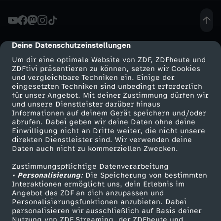
l
o
Deine Datenschutzeinstellungen
cmp-dialog-description
Um dir eine optimale Website von ZDF, ZDFheute und
n
ZDFtivi präsentieren zu können, setzen wir Cookies
und vergleichbare Techniken ein. Einige der
eingesetzten Techniken sind unbedingt erforderlich
:
für unser Angebot. Mit deiner Zustimmung dürfen wir
Mehr ZDF
Service
und unsere Dienstleister darüber hinaus
M
Informationen auf deinem Gerät speichern und/oder
ZDF-Apps
ZDFmitreden
abrufen. Dabei geben wir deine Daten ohne deine
Einwilligung nicht an Dritte weiter, die nicht unsere
a
Smart TV
Kontakt zum ZDF
direkten Dienstleister sind. Wir verwenden deine
Daten auch nicht zu kommerziellen Zwecken.
ZDFtext
Tickets
s
Zustimmungspflichtige Datenverarbeitung
Livestreams
Zuschauerservice
• Personalisierung:
Die Speicherung von bestimmten
s
Sendungen A-Z
Hilfe
Interaktionen ermöglicht uns, dein Erlebnis im
Angebot des ZDF an dich anzupassen und
TV-Programm
Personalisierungsfunktionen anzubieten. Dabei
e
personalisieren wir ausschließlich auf Basis deiner
Nutzung von ZDF Streaming, der ZDFheute und