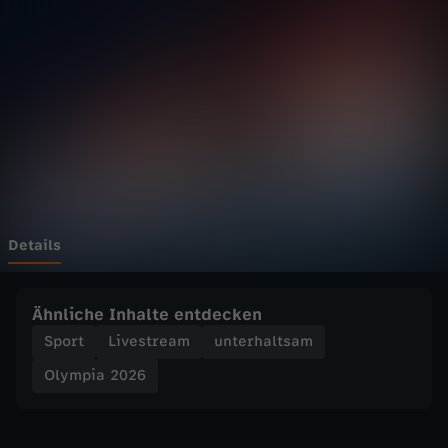
2
0
2
6
-
B
Details
i
Ähnliche Inhalte entdecken
a
Sport
Livestream
unterhaltsam
Olympia 2026
t
h