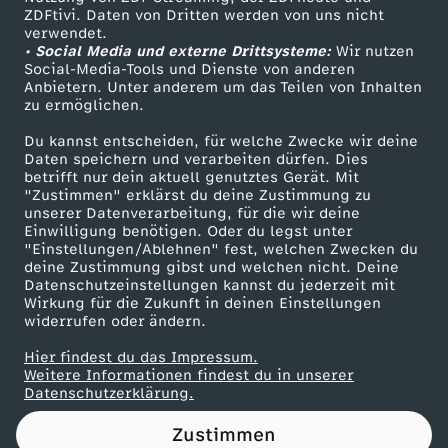
ZDFtivi. Daten von Dritten werden von uns nicht
n
Das ZDF
verwendet.
• Social Media und externe Drittsysteme:
Wir nutzen
ZDF Unternehmen
s
Social-Media-Tools und Dienste von anderen
Anbietern. Unter anderem um das Teilen von Inhalten
Karriere
zu ermöglichen.
t
Presseportal
Du kannst entscheiden, für welche Zwecke wir deine
ZDF goes Schule
Daten speichern und verarbeiten dürfen. Dies
a
betrifft nur dein aktuell genutztes Gerät. Mit
Werbefernsehen
"Zustimmen" erklärst du deine Zustimmung zu
r
unserer Datenverarbeitung, für die wir deine
Mainzelmännchen
Einwilligung benötigen. Oder du legst unter
"Einstellungen/Ablehnen" fest, welchen Zwecken du
t
deine Zustimmung gibst und welchen nicht. Deine
Datenschutzeinstellungen kannst du jederzeit mit
Wirkung für die Zukunft in deinen Einstellungen
(
widerrufen oder ändern.
M
Hier findest du das Impressum.
Partner
Weitere Informationen findest du in unserer
Datenschutzerklärung.
ä
Zustimmen