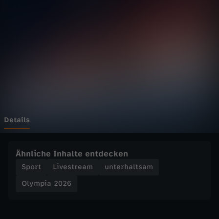
2
0
2
6
-
B
Details
i
Ähnliche Inhalte entdecken
a
Sport
Livestream
unterhaltsam
Olympia 2026
t
h