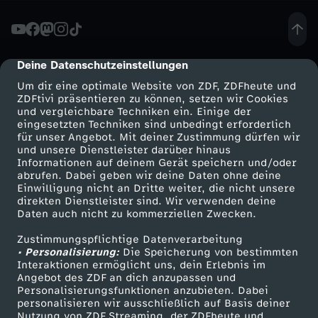
l
o
Deine Datenschutzeinstellungen
cmp-dialog-description
Um dir eine optimale Website von ZDF, ZDFheute und
n
ZDFtivi präsentieren zu können, setzen wir Cookies
und vergleichbare Techniken ein. Einige der
eingesetzten Techniken sind unbedingt erforderlich
:
für unser Angebot. Mit deiner Zustimmung dürfen wir
Mehr ZDF
Service
und unsere Dienstleister darüber hinaus
S
Informationen auf deinem Gerät speichern und/oder
ZDF-Apps
ZDFmitreden
abrufen. Dabei geben wir deine Daten ohne deine
Einwilligung nicht an Dritte weiter, die nicht unsere
p
Smart TV
Kontakt zum ZDF
direkten Dienstleister sind. Wir verwenden deine
Daten auch nicht zu kommerziellen Zwecken.
ZDFtext
Tickets
r
Zustimmungspflichtige Datenverarbeitung
Livestreams
Zuschauerservice
• Personalisierung:
Die Speicherung von bestimmten
i
Sendungen A-Z
Hilfe
Interaktionen ermöglicht uns, dein Erlebnis im
Angebot des ZDF an dich anzupassen und
TV-Programm
Personalisierungsfunktionen anzubieten. Dabei
n
personalisieren wir ausschließlich auf Basis deiner
Nutzung von ZDF Streaming, der ZDFheute und