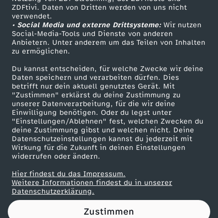
ZDFtivi. Daten von Dritten werden von uns nicht
t
Das ZDF
verwendet.
• Social Media und externe Drittsysteme:
Wir nutzen
ZDF Unternehmen
M
Social-Media-Tools und Dienste von anderen
Anbietern. Unter anderem um das Teilen von Inhalten
Karriere
zu ermöglichen.
ä
Presseportal
Du kannst entscheiden, für welche Zwecke wir deine
ZDF goes Schule
Daten speichern und verarbeiten dürfen. Dies
n
betrifft nur dein aktuell genutztes Gerät. Mit
Werbefernsehen
"Zustimmen" erklärst du deine Zustimmung zu
n
unserer Datenverarbeitung, für die wir deine
Mainzelmännchen
Einwilligung benötigen. Oder du legst unter
"Einstellungen/Ablehnen" fest, welchen Zwecken du
e
deine Zustimmung gibst und welchen nicht. Deine
Datenschutzeinstellungen kannst du jederzeit mit
Wirkung für die Zukunft in deinen Einstellungen
r
widerrufen oder ändern.
,
Hier findest du das Impressum.
Partner
Weitere Informationen findest du in unserer
Datenschutzerklärung.
E
Zustimmen