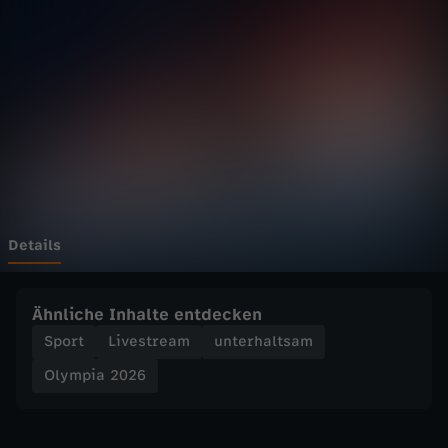
2
0
2
6
-
B
Details
i
Ähnliche Inhalte entdecken
a
Sport
Livestream
unterhaltsam
Olympia 2026
t
h