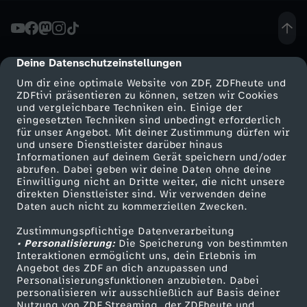
w
e
Deine Datenschutzeinstellungen
cmp-dialog-description
Um dir eine optimale Website von ZDF, ZDFheute und
i
ZDFtivi präsentieren zu können, setzen wir Cookies
und vergleichbare Techniken ein. Einige der
eingesetzten Techniken sind unbedingt erforderlich
e
für unser Angebot. Mit deiner Zustimmung dürfen wir
Mehr ZDF
Service
und unsere Dienstleister darüber hinaus
r
Informationen auf deinem Gerät speichern und/oder
ZDF-Apps
ZDFmitreden
abrufen. Dabei geben wir deine Daten ohne deine
Einwilligung nicht an Dritte weiter, die nicht unsere
b
Smart TV
Kontakt zum ZDF
direkten Dienstleister sind. Wir verwenden deine
Daten auch nicht zu kommerziellen Zwecken.
ZDFtext
Tickets
o
Zustimmungspflichtige Datenverarbeitung
Livestreams
Zuschauerservice
• Personalisierung:
Die Speicherung von bestimmten
b
Sendungen A-Z
Hilfe
Interaktionen ermöglicht uns, dein Erlebnis im
Angebot des ZDF an dich anzupassen und
TV-Programm
Personalisierungsfunktionen anzubieten. Dabei
M
personalisieren wir ausschließlich auf Basis deiner
Nutzung von ZDF Streaming, der ZDFheute und