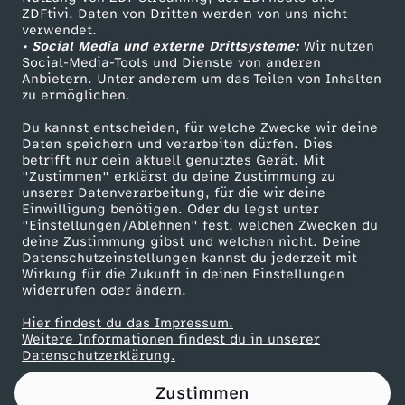
ZDFtivi. Daten von Dritten werden von uns nicht
ä
Das ZDF
verwendet.
• Social Media und externe Drittsysteme:
Wir nutzen
ZDF Unternehmen
n
Social-Media-Tools und Dienste von anderen
Anbietern. Unter anderem um das Teilen von Inhalten
Karriere
zu ermöglichen.
n
Presseportal
Du kannst entscheiden, für welche Zwecke wir deine
ZDF goes Schule
Daten speichern und verarbeiten dürfen. Dies
e
betrifft nur dein aktuell genutztes Gerät. Mit
Werbefernsehen
"Zustimmen" erklärst du deine Zustimmung zu
r
unserer Datenverarbeitung, für die wir deine
Mainzelmännchen
Einwilligung benötigen. Oder du legst unter
"Einstellungen/Ablehnen" fest, welchen Zwecken du
,
deine Zustimmung gibst und welchen nicht. Deine
Datenschutzeinstellungen kannst du jederzeit mit
Wirkung für die Zukunft in deinen Einstellungen
1
widerrufen oder ändern.
.
Hier findest du das Impressum.
Partner
Weitere Informationen findest du in unserer
Datenschutzerklärung.
u
Zustimmen