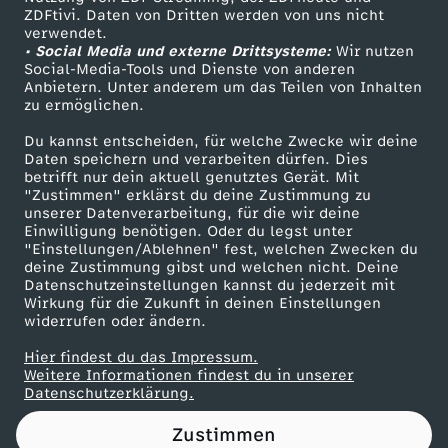
ZDFtivi. Daten von Dritten werden von uns nicht
e
Das ZDF
verwendet.
• Social Media und externe Drittsysteme:
Wir nutzen
ZDF Unternehmen
r
Social-Media-Tools und Dienste von anderen
Anbietern. Unter anderem um das Teilen von Inhalten
Karriere
zu ermöglichen.
h
Presseportal
Du kannst entscheiden, für welche Zwecke wir deine
ZDF goes Schule
Daten speichern und verarbeiten dürfen. Dies
a
betrifft nur dein aktuell genutztes Gerät. Mit
Werbefernsehen
"Zustimmen" erklärst du deine Zustimmung zu
b
unserer Datenverarbeitung, für die wir deine
Mainzelmännchen
Einwilligung benötigen. Oder du legst unter
"Einstellungen/Ablehnen" fest, welchen Zwecken du
e
deine Zustimmung gibst und welchen nicht. Deine
Datenschutzeinstellungen kannst du jederzeit mit
Wirkung für die Zukunft in deinen Einstellungen
n
widerrufen oder ändern.
w
Hier findest du das Impressum.
Partner
Weitere Informationen findest du in unserer
Datenschutzerklärung.
i
Zustimmen