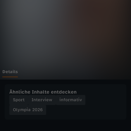
2
Wechseln zu: ZDFheute
0
2
6
-
C
Details
o
Ähnliche Inhalte entdecken
v
Sport
Interview
informativ
Olympia 2026
e
n