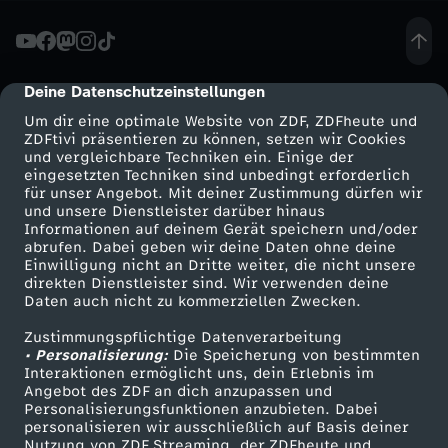
t
r
Deine Datenschutzeinstellungen
cmp-dialog-description
Um dir eine optimale Website von ZDF, ZDFheute und
y
ZDFtivi präsentieren zu können, setzen wir Cookies
und vergleichbare Techniken ein. Einige der
eingesetzten Techniken sind unbedingt erforderlich
:
für unser Angebot. Mit deiner Zustimmung dürfen wir
Mehr ZDF
Service
und unsere Dienstleister darüber hinaus
"
Informationen auf deinem Gerät speichern und/oder
ZDF-Apps
ZDFmitreden
abrufen. Dabei geben wir deine Daten ohne deine
Einwilligung nicht an Dritte weiter, die nicht unsere
L
Smart TV
Kontakt zum ZDF
direkten Dienstleister sind. Wir verwenden deine
Daten auch nicht zu kommerziellen Zwecken.
ZDFtext
Tickets
e
Zustimmungspflichtige Datenverarbeitung
Livestreams
Zuschauerservice
• Personalisierung:
Die Speicherung von bestimmten
i
Sendungen A-Z
Hilfe
Interaktionen ermöglicht uns, dein Erlebnis im
Angebot des ZDF an dich anzupassen und
TV-Programm
Personalisierungsfunktionen anzubieten. Dabei
d
personalisieren wir ausschließlich auf Basis deiner
Nutzung von ZDF Streaming, der ZDFheute und