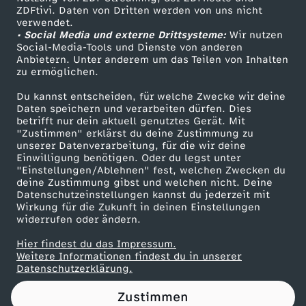
ZDFtivi. Daten von Dritten werden von uns nicht
,
Das ZDF
verwendet.
• Social Media und externe Drittsysteme:
Wir nutzen
ZDF Unternehmen
G
Social-Media-Tools und Dienste von anderen
Anbietern. Unter anderem um das Teilen von Inhalten
Karriere
zu ermöglichen.
r
Presseportal
Du kannst entscheiden, für welche Zwecke wir deine
ZDF goes Schule
Daten speichern und verarbeiten dürfen. Dies
o
betrifft nur dein aktuell genutztes Gerät. Mit
Werbefernsehen
"Zustimmen" erklärst du deine Zustimmung zu
ß
unserer Datenverarbeitung, für die wir deine
Mainzelmännchen
Einwilligung benötigen. Oder du legst unter
"Einstellungen/Ablehnen" fest, welchen Zwecken du
b
deine Zustimmung gibst und welchen nicht. Deine
Datenschutzeinstellungen kannst du jederzeit mit
Wirkung für die Zukunft in deinen Einstellungen
r
widerrufen oder ändern.
i
Hier findest du das Impressum.
Partner
Weitere Informationen findest du in unserer
Datenschutzerklärung.
t
Zustimmen