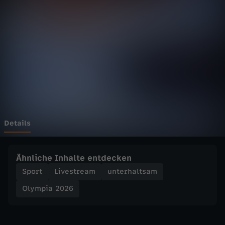
2
0
2
6
-
C
Details
u
Ähnliche Inhalte entdecken
r
Sport
Livestream
unterhaltsam
Olympia 2026
l
i