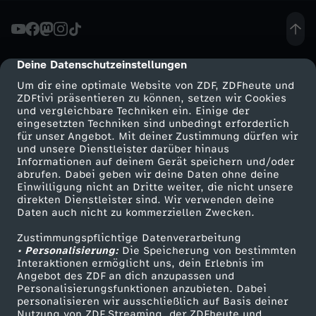
n
g
Deine Datenschutzeinstellungen
cmp-dialog-description
Um dir eine optimale Website von ZDF, ZDFheute und
:
ZDFtivi präsentieren zu können, setzen wir Cookies
und vergleichbare Techniken ein. Einige der
eingesetzten Techniken sind unbedingt erforderlich
F
für unser Angebot. Mit deiner Zustimmung dürfen wir
Mehr ZDF
Service
und unsere Dienstleister darüber hinaus
r
Informationen auf deinem Gerät speichern und/oder
ZDF-Apps
ZDFmitreden
abrufen. Dabei geben wir deine Daten ohne deine
Einwilligung nicht an Dritte weiter, die nicht unsere
a
Smart TV
Kontakt zum ZDF
direkten Dienstleister sind. Wir verwenden deine
Daten auch nicht zu kommerziellen Zwecken.
ZDFtext
Tickets
u
Zustimmungspflichtige Datenverarbeitung
Livestreams
Zuschauerservice
• Personalisierung:
Die Speicherung von bestimmten
e
Sendungen A-Z
Hilfe
Interaktionen ermöglicht uns, dein Erlebnis im
Angebot des ZDF an dich anzupassen und
TV-Programm
Personalisierungsfunktionen anzubieten. Dabei
n
personalisieren wir ausschließlich auf Basis deiner
Nutzung von ZDF Streaming, der ZDFheute und