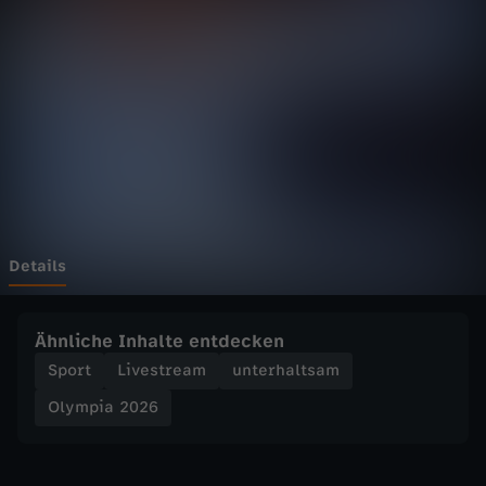
2
0
2
6
-
C
Details
u
Ähnliche Inhalte entdecken
r
Sport
Livestream
unterhaltsam
Olympia 2026
l
i