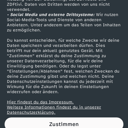
ZDFtivi. Daten von Dritten werden von uns nicht
,
Das ZDF
verwendet.
• Social Media und externe Drittsysteme:
Wir nutzen
ZDF Unternehmen
I
Social-Media-Tools und Dienste von anderen
Anbietern. Unter anderem um das Teilen von Inhalten
Karriere
zu ermöglichen.
t
Presseportal
Du kannst entscheiden, für welche Zwecke wir deine
ZDF goes Schule
Daten speichern und verarbeiten dürfen. Dies
a
betrifft nur dein aktuell genutztes Gerät. Mit
Werbefernsehen
"Zustimmen" erklärst du deine Zustimmung zu
l
unserer Datenverarbeitung, für die wir deine
Mainzelmännchen
Einwilligung benötigen. Oder du legst unter
"Einstellungen/Ablehnen" fest, welchen Zwecken du
i
deine Zustimmung gibst und welchen nicht. Deine
Datenschutzeinstellungen kannst du jederzeit mit
Wirkung für die Zukunft in deinen Einstellungen
e
widerrufen oder ändern.
n
Hier findest du das Impressum.
Partner
Weitere Informationen findest du in unserer
Datenschutzerklärung.
-
Zustimmen