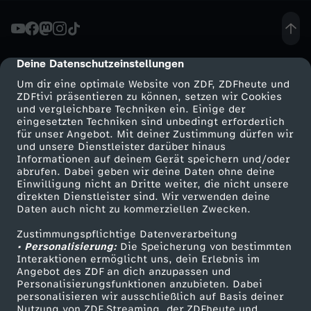
n
g
Deine Datenschutzeinstellungen
cmp-dialog-description
Um dir eine optimale Website von ZDF, ZDFheute und
:
ZDFtivi präsentieren zu können, setzen wir Cookies
und vergleichbare Techniken ein. Einige der
eingesetzten Techniken sind unbedingt erforderlich
F
für unser Angebot. Mit deiner Zustimmung dürfen wir
Mehr ZDF
Service
und unsere Dienstleister darüber hinaus
r
Informationen auf deinem Gerät speichern und/oder
ZDF-Apps
ZDFmitreden
abrufen. Dabei geben wir deine Daten ohne deine
Einwilligung nicht an Dritte weiter, die nicht unsere
a
Smart TV
Kontakt zum ZDF
direkten Dienstleister sind. Wir verwenden deine
Daten auch nicht zu kommerziellen Zwecken.
ZDFtext
Tickets
u
Zustimmungspflichtige Datenverarbeitung
Livestreams
Zuschauerservice
• Personalisierung:
Die Speicherung von bestimmten
e
Sendungen A-Z
Hilfe
Interaktionen ermöglicht uns, dein Erlebnis im
Angebot des ZDF an dich anzupassen und
TV-Programm
Personalisierungsfunktionen anzubieten. Dabei
n
personalisieren wir ausschließlich auf Basis deiner
Nutzung von ZDF Streaming, der ZDFheute und