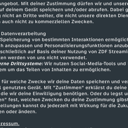
 Angebot. Mit deiner Zustimmung dürfen wir und unser
uf deinem Gerät speichern und/oder abrufen. Dabei 
 nicht an Dritte weiter, die nicht unsere direkten Dien
 auch nicht zu kommerziellen Zwecken.
 Datenverarbeitung
Speicherung von bestimmten Interaktionen ermöglicht
h anzupassen und Personalisierungsfunktionen anzub
sschließlich auf Basis deiner Nutzung von ZDF Stream
tten werden von uns nicht verwendet.
erne Drittsysteme:
Wir nutzen Social-Media-Tools und
em um das Teilen von Inhalten zu ermöglichen.
Inhalte entdecken
 für welche Zwecke wir deine Daten speichern und ver
estream
unterhaltsam
Olympia 2026
ell genutztes Gerät. Mit "Zustimmen" erklärst du dein
die wir deine Einwilligung benötigen. Oder du legst u
en" fest, welchen Zwecken du deine Zustimmung gibst
ellungen kannst du jederzeit mit Wirkung für die Zuku
en oder ändern.
pressum.