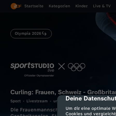
Startseite
Kategorien
Kinder
Live & TV
Olympia 2026
Curling: Frauen, Schweiz - Großbrit
Deine Datenschut
cmp-dialog-des
Sport
Livestream
unterhaltsam
164 Min.
16.0
Um dir eine optimale W
Die Frauenmannschaft aus der Schweiz trif
Cookies und vergleichb