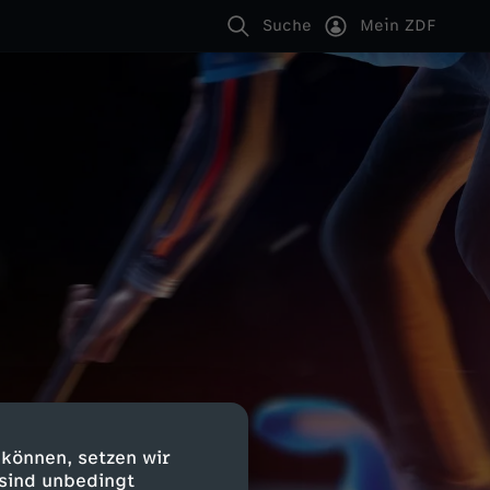
Suche
Mein ZDF
 können, setzen wir
 sind unbedingt