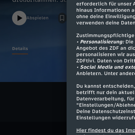
Großbritannien. Stream unkommentiert.
erforderlich für unser
hinaus Informationen a
ohne deine Einwilligung
Abspielen
verwenden deine Daten
Zustimmungspflichtige
• Personalisierung:
Die 
Angebot des ZDF an dic
Details
personalisieren wir au
ZDFtivi. Daten von Dri
• Social Media und ext
Anbietern. Unter ander
Ähnliche 
Du kannst entscheiden,
Sport
Liv
betrifft nur dein aktu
Datenverarbeitung, für 
"Einstellungen/Ablehn
Deine Datenschutzeinst
Einstellungen widerruf
Hier findest du das Im