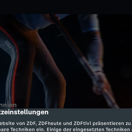
annien
zeinstellungen
cription
2.2026
ZDF
ebsite von ZDF, ZDFheute und ZDFtivi präsentieren zu
ft auf das Curling-Team aus
are Techniken ein. Einige der eingesetzten Techniken