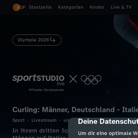
Startseite
Kategorien
Kinder
Live & TV
Olympia 2026
Curling: Männer, Deutschland - Itali
Deine Datenschut
Sport
Livestream
unterhaltsam
cmp-dialog-des
192 Min.
13.0
In ihrem dritten Spiel der Round Robin tr
Um dir eine optimale W