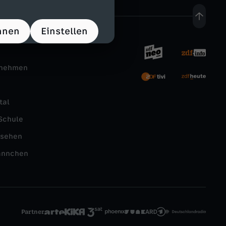
hnen
Einstellen
rnehmen
tal
Schule
nsehen
ännchen
Partner