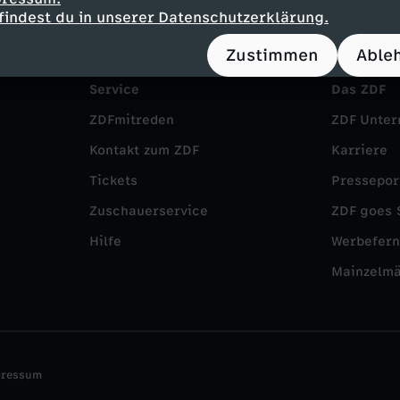
findest du in unserer Datenschutzerklärung.
Zustimmen
Able
Service
Das ZDF
ZDFmitreden
ZDF Unte
Kontakt zum ZDF
Karriere
Tickets
Pressepor
Zuschauerservice
ZDF goes 
Hilfe
Werbefer
Mainzelm
pressum