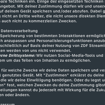
in Sieg hat das Team um Skip
are Techniken ein. Einige der eingesetzten Techniken
 Live-Kommentar: Alexandra
 Angebot. Mit deiner Zustimmung dürfen wir und unser
uf deinem Gerät speichern und/oder abrufen. Dabei 
 nicht an Dritte weiter, die nicht unsere direkten Dien
 auch nicht zu kommerziellen Zwecken.
 Datenverarbeitung
Speicherung von bestimmten Interaktionen ermöglicht
h anzupassen und Personalisierungsfunktionen anzub
sschließlich auf Basis deiner Nutzung von ZDF Stream
tten werden von uns nicht verwendet.
erne Drittsysteme:
Wir nutzen Social-Media-Tools und
em um das Teilen von Inhalten zu ermöglichen.
Inhalte entdecken
 für welche Zwecke wir deine Daten speichern und ver
ell genutztes Gerät. Mit "Zustimmen" erklärst du dein
estream
unterhaltsam
Olympia 2026
die wir deine Einwilligung benötigen. Oder du legst u
en" fest, welchen Zwecken du deine Zustimmung gibst
ellungen kannst du jederzeit mit Wirkung für die Zuku
en oder ändern.
pressum.