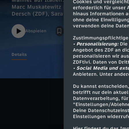
Männer auf Italien. Eine Niederlage und e
Cookies und vergleichb
Marc Muskatewitz bislang auf dem Konto.
erforderlich für unser
Dersch (ZDF), Sara Messenzehl
hinaus Informationen a
ohne deine Einwilligung
verwenden deine Daten
Abspielen
Zustimmungspflichtige
• Personalisierung:
Die 
Angebot des ZDF an dic
Details
personalisieren wir au
ZDFtivi. Daten von Dri
• Social Media und ext
Anbietern. Unter ander
Ähnliche 
Du kannst entscheiden,
betrifft nur dein aktu
Sport
Liv
Datenverarbeitung, für 
"Einstellungen/Ablehn
Deine Datenschutzeinst
Einstellungen widerruf
Hier findest du das Im