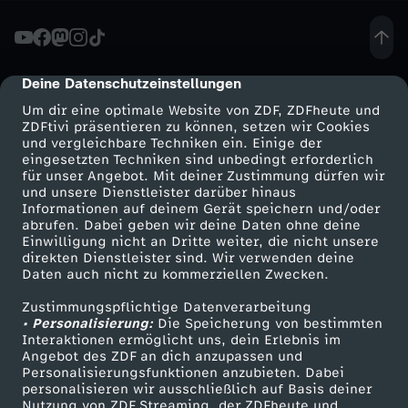
n
g
Deine Datenschutzeinstellungen
cmp-dialog-description
Um dir eine optimale Website von ZDF, ZDFheute und
:
ZDFtivi präsentieren zu können, setzen wir Cookies
und vergleichbare Techniken ein. Einige der
eingesetzten Techniken sind unbedingt erforderlich
M
für unser Angebot. Mit deiner Zustimmung dürfen wir
Mehr ZDF
Service
und unsere Dienstleister darüber hinaus
ä
Informationen auf deinem Gerät speichern und/oder
ZDF-Apps
ZDFmitreden
abrufen. Dabei geben wir deine Daten ohne deine
Einwilligung nicht an Dritte weiter, die nicht unsere
n
Smart TV
Kontakt zum ZDF
direkten Dienstleister sind. Wir verwenden deine
Daten auch nicht zu kommerziellen Zwecken.
ZDFtext
Tickets
n
Zustimmungspflichtige Datenverarbeitung
Livestreams
Zuschauerservice
• Personalisierung:
Die Speicherung von bestimmten
e
Sendungen A-Z
Hilfe
Interaktionen ermöglicht uns, dein Erlebnis im
Angebot des ZDF an dich anzupassen und
TV-Programm
Personalisierungsfunktionen anzubieten. Dabei
r
personalisieren wir ausschließlich auf Basis deiner
Nutzung von ZDF Streaming, der ZDFheute und