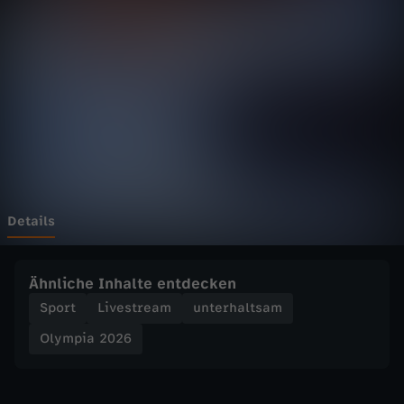
2
0
2
6
-
C
Details
u
Ähnliche Inhalte entdecken
r
Sport
Livestream
unterhaltsam
Olympia 2026
l
i