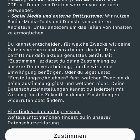
ZDFtivi. Daten von Dritten werden von uns nicht
,
Das ZDF
verwendet.
• Social Media und externe Drittsysteme:
Wir nutzen
ZDF Unternehmen
D
Social-Media-Tools und Dienste von anderen
Anbietern. Unter anderem um das Teilen von Inhalten
Karriere
zu ermöglichen.
e
Presseportal
Du kannst entscheiden, für welche Zwecke wir deine
ZDF goes Schule
Daten speichern und verarbeiten dürfen. Dies
u
betrifft nur dein aktuell genutztes Gerät. Mit
Werbefernsehen
"Zustimmen" erklärst du deine Zustimmung zu
t
unserer Datenverarbeitung, für die wir deine
Mainzelmännchen
Einwilligung benötigen. Oder du legst unter
"Einstellungen/Ablehnen" fest, welchen Zwecken du
s
deine Zustimmung gibst und welchen nicht. Deine
Datenschutzeinstellungen kannst du jederzeit mit
Wirkung für die Zukunft in deinen Einstellungen
c
widerrufen oder ändern.
h
Hier findest du das Impressum.
Partner
Weitere Informationen findest du in unserer
Datenschutzerklärung.
l
Zustimmen