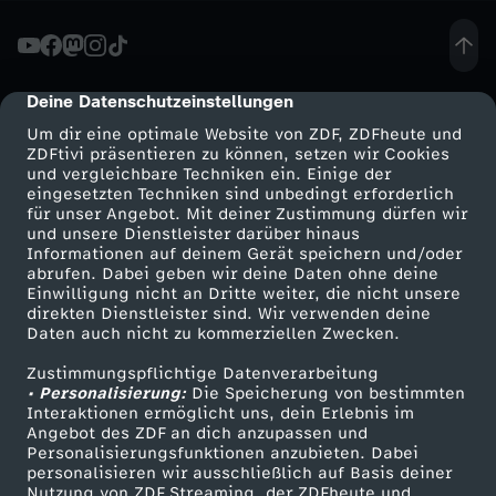
n
g
Deine Datenschutzeinstellungen
cmp-dialog-description
Um dir eine optimale Website von ZDF, ZDFheute und
:
ZDFtivi präsentieren zu können, setzen wir Cookies
und vergleichbare Techniken ein. Einige der
eingesetzten Techniken sind unbedingt erforderlich
M
für unser Angebot. Mit deiner Zustimmung dürfen wir
Mehr ZDF
Service
und unsere Dienstleister darüber hinaus
ä
Informationen auf deinem Gerät speichern und/oder
ZDF-Apps
ZDFmitreden
abrufen. Dabei geben wir deine Daten ohne deine
Einwilligung nicht an Dritte weiter, die nicht unsere
n
Smart TV
Kontakt zum ZDF
direkten Dienstleister sind. Wir verwenden deine
Daten auch nicht zu kommerziellen Zwecken.
ZDFtext
Tickets
n
Zustimmungspflichtige Datenverarbeitung
Livestreams
Zuschauerservice
• Personalisierung:
Die Speicherung von bestimmten
e
Sendungen A-Z
Hilfe
Interaktionen ermöglicht uns, dein Erlebnis im
Angebot des ZDF an dich anzupassen und
TV-Programm
Personalisierungsfunktionen anzubieten. Dabei
r
personalisieren wir ausschließlich auf Basis deiner
Nutzung von ZDF Streaming, der ZDFheute und