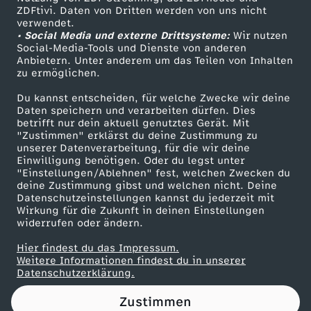
ZDFtivi. Daten von Dritten werden von uns nicht
,
Das ZDF
verwendet.
• Social Media und externe Drittsysteme:
Wir nutzen
ZDF Unternehmen
H
Social-Media-Tools und Dienste von anderen
Anbietern. Unter anderem um das Teilen von Inhalten
Karriere
zu ermöglichen.
a
Presseportal
Du kannst entscheiden, für welche Zwecke wir deine
ZDF goes Schule
Daten speichern und verarbeiten dürfen. Dies
l
betrifft nur dein aktuell genutztes Gerät. Mit
Werbefernsehen
"Zustimmen" erklärst du deine Zustimmung zu
b
unserer Datenverarbeitung, für die wir deine
Mainzelmännchen
Einwilligung benötigen. Oder du legst unter
"Einstellungen/Ablehnen" fest, welchen Zwecken du
f
deine Zustimmung gibst und welchen nicht. Deine
Datenschutzeinstellungen kannst du jederzeit mit
Wirkung für die Zukunft in deinen Einstellungen
i
widerrufen oder ändern.
n
Hier findest du das Impressum.
Partner
Weitere Informationen findest du in unserer
Datenschutzerklärung.
a
Zustimmen