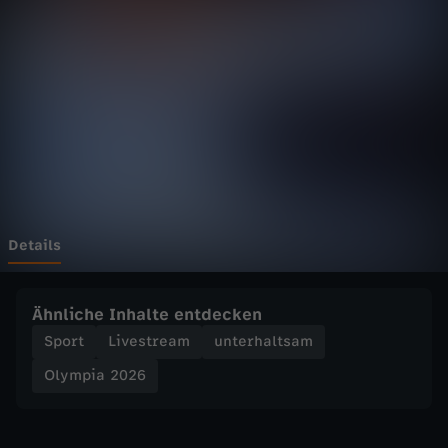
2
0
2
6
-
C
Details
u
Ähnliche Inhalte entdecken
r
Sport
Livestream
unterhaltsam
Olympia 2026
l
i