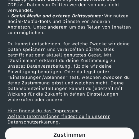
ZDFtivi. Daten von Dritten werden von uns nicht
,
Das ZDF
verwendet.
• Social Media und externe Drittsysteme:
Wir nutzen
ZDF Unternehmen
T
Social-Media-Tools und Dienste von anderen
Anbietern. Unter anderem um das Teilen von Inhalten
Karriere
zu ermöglichen.
s
Presseportal
Du kannst entscheiden, für welche Zwecke wir deine
ZDF goes Schule
Daten speichern und verarbeiten dürfen. Dies
c
betrifft nur dein aktuell genutztes Gerät. Mit
Werbefernsehen
"Zustimmen" erklärst du deine Zustimmung zu
h
unserer Datenverarbeitung, für die wir deine
Mainzelmännchen
Einwilligung benötigen. Oder du legst unter
"Einstellungen/Ablehnen" fest, welchen Zwecken du
e
deine Zustimmung gibst und welchen nicht. Deine
Datenschutzeinstellungen kannst du jederzeit mit
Wirkung für die Zukunft in deinen Einstellungen
c
widerrufen oder ändern.
h
Hier findest du das Impressum.
Partner
Weitere Informationen findest du in unserer
Datenschutzerklärung.
i
Zustimmen