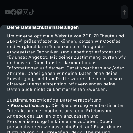
n
g
Deine Datenschutzeinstellungen
cmp-dialog-description
Um dir eine optimale Website von ZDF, ZDFheute und
:
ZDFtivi präsentieren zu können, setzen wir Cookies
und vergleichbare Techniken ein. Einige der
eingesetzten Techniken sind unbedingt erforderlich
M
für unser Angebot. Mit deiner Zustimmung dürfen wir
Mehr ZDF
Service
und unsere Dienstleister darüber hinaus
ä
Informationen auf deinem Gerät speichern und/oder
ZDF-Apps
ZDFmitreden
abrufen. Dabei geben wir deine Daten ohne deine
Einwilligung nicht an Dritte weiter, die nicht unsere
n
Smart TV
Kontakt zum ZDF
direkten Dienstleister sind. Wir verwenden deine
Daten auch nicht zu kommerziellen Zwecken.
ZDFtext
Tickets
n
Zustimmungspflichtige Datenverarbeitung
Livestreams
Zuschauerservice
• Personalisierung:
Die Speicherung von bestimmten
e
Sendungen A-Z
Hilfe
Interaktionen ermöglicht uns, dein Erlebnis im
Angebot des ZDF an dich anzupassen und
TV-Programm
Personalisierungsfunktionen anzubieten. Dabei
r
personalisieren wir ausschließlich auf Basis deiner
Nutzung von ZDF Streaming, der ZDFheute und