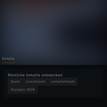
2
0
2
6
-
C
Details
u
Ähnliche Inhalte entdecken
r
Sport
Livestream
unterhaltsam
Olympia 2026
l
i