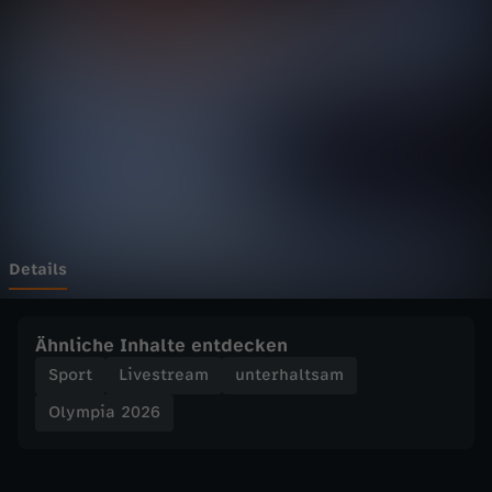
2
0
2
6
-
C
Details
u
Ähnliche Inhalte entdecken
r
Sport
Livestream
unterhaltsam
Olympia 2026
l
i