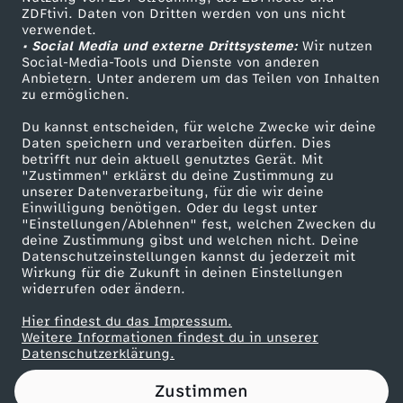
ZDFtivi. Daten von Dritten werden von uns nicht
H
Das ZDF
verwendet.
• Social Media und externe Drittsysteme:
Wir nutzen
ZDF Unternehmen
a
Social-Media-Tools und Dienste von anderen
Anbietern. Unter anderem um das Teilen von Inhalten
Karriere
zu ermöglichen.
l
Presseportal
Du kannst entscheiden, für welche Zwecke wir deine
ZDF goes Schule
Daten speichern und verarbeiten dürfen. Dies
b
betrifft nur dein aktuell genutztes Gerät. Mit
Werbefernsehen
"Zustimmen" erklärst du deine Zustimmung zu
f
unserer Datenverarbeitung, für die wir deine
Mainzelmännchen
Einwilligung benötigen. Oder du legst unter
"Einstellungen/Ablehnen" fest, welchen Zwecken du
i
deine Zustimmung gibst und welchen nicht. Deine
Datenschutzeinstellungen kannst du jederzeit mit
Wirkung für die Zukunft in deinen Einstellungen
n
widerrufen oder ändern.
a
Hier findest du das Impressum.
Partner
Weitere Informationen findest du in unserer
Datenschutzerklärung.
l
Zustimmen