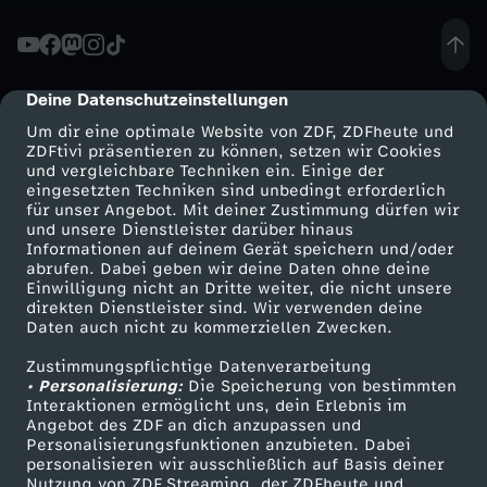
n
g
Deine Datenschutzeinstellungen
cmp-dialog-description
Um dir eine optimale Website von ZDF, ZDFheute und
:
ZDFtivi präsentieren zu können, setzen wir Cookies
und vergleichbare Techniken ein. Einige der
eingesetzten Techniken sind unbedingt erforderlich
M
für unser Angebot. Mit deiner Zustimmung dürfen wir
Mehr ZDF
Service
und unsere Dienstleister darüber hinaus
i
Informationen auf deinem Gerät speichern und/oder
ZDF-Apps
ZDFmitreden
abrufen. Dabei geben wir deine Daten ohne deine
Einwilligung nicht an Dritte weiter, die nicht unsere
x
Smart TV
Kontakt zum ZDF
direkten Dienstleister sind. Wir verwenden deine
Daten auch nicht zu kommerziellen Zwecken.
ZDFtext
Tickets
e
Zustimmungspflichtige Datenverarbeitung
Livestreams
Zuschauerservice
• Personalisierung:
Die Speicherung von bestimmten
d
Sendungen A-Z
Hilfe
Interaktionen ermöglicht uns, dein Erlebnis im
Angebot des ZDF an dich anzupassen und
TV-Programm
Personalisierungsfunktionen anzubieten. Dabei
,
personalisieren wir ausschließlich auf Basis deiner
Nutzung von ZDF Streaming, der ZDFheute und