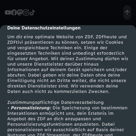
c
k
Deine Datenschutzeinstellungen
cmp-dialog-description
Um dir eine optimale Website von ZDF, ZDFheute und
e
ZDFtivi präsentieren zu können, setzen wir Cookies
und vergleichbare Techniken ein. Einige der
eingesetzten Techniken sind unbedingt erforderlich
y
für unser Angebot. Mit deiner Zustimmung dürfen wir
Mehr ZDF
Service
und unsere Dienstleister darüber hinaus
:
Informationen auf deinem Gerät speichern und/oder
ZDF-Apps
ZDFmitreden
abrufen. Dabei geben wir deine Daten ohne deine
Einwilligung nicht an Dritte weiter, die nicht unsere
F
Smart TV
Kontakt zum ZDF
direkten Dienstleister sind. Wir verwenden deine
Daten auch nicht zu kommerziellen Zwecken.
ZDFtext
Tickets
r
Zustimmungspflichtige Datenverarbeitung
Livestreams
Zuschauerservice
• Personalisierung:
Die Speicherung von bestimmten
a
Sendungen A-Z
Hilfe
Interaktionen ermöglicht uns, dein Erlebnis im
Angebot des ZDF an dich anzupassen und
TV-Programm
Personalisierungsfunktionen anzubieten. Dabei
u
personalisieren wir ausschließlich auf Basis deiner
Nutzung von ZDF Streaming, der ZDFheute und