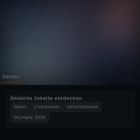
2
0
2
6
-
E
Details
i
Ähnliche Inhalte entdecken
s
Sport
Livestream
unterhaltsam
Olympia 2026
h
o