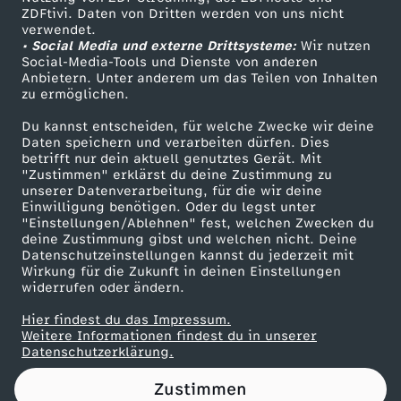
ZDFtivi. Daten von Dritten werden von uns nicht
e
Das ZDF
verwendet.
• Social Media und externe Drittsysteme:
Wir nutzen
ZDF Unternehmen
n
Social-Media-Tools und Dienste von anderen
Anbietern. Unter anderem um das Teilen von Inhalten
Karriere
zu ermöglichen.
,
Presseportal
Du kannst entscheiden, für welche Zwecke wir deine
ZDF goes Schule
Daten speichern und verarbeiten dürfen. Dies
S
betrifft nur dein aktuell genutztes Gerät. Mit
Werbefernsehen
"Zustimmen" erklärst du deine Zustimmung zu
c
unserer Datenverarbeitung, für die wir deine
Mainzelmännchen
Einwilligung benötigen. Oder du legst unter
"Einstellungen/Ablehnen" fest, welchen Zwecken du
h
deine Zustimmung gibst und welchen nicht. Deine
Datenschutzeinstellungen kannst du jederzeit mit
Wirkung für die Zukunft in deinen Einstellungen
w
widerrufen oder ändern.
e
Hier findest du das Impressum.
Partner
Weitere Informationen findest du in unserer
Datenschutzerklärung.
d
Zustimmen