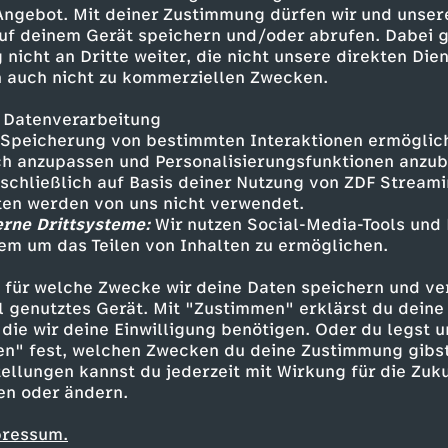
nicht nutzen, schafft dann aber
 Angebot. Mit deiner Zustimmung dürfen wir und unser
er Overtime.
uf deinem Gerät speichern und/oder abrufen. Dabei 
 nicht an Dritte weiter, die nicht unsere direkten Dien
 auch nicht zu kommerziellen Zwecken.
 Datenverarbeitung
Speicherung von bestimmten Interaktionen ermöglicht
h anzupassen und Personalisierungsfunktionen anzub
sschließlich auf Basis deiner Nutzung von ZDF Stream
tten werden von uns nicht verwendet.
erne Drittsysteme:
Wir nutzen Social-Media-Tools und
em um das Teilen von Inhalten zu ermöglichen.
Inhalte entdecken
 für welche Zwecke wir deine Daten speichern und ver
zfassung
unterhaltsam
Olympia 2026
ell genutztes Gerät. Mit "Zustimmen" erklärst du dein
die wir deine Einwilligung benötigen. Oder du legst u
en" fest, welchen Zwecken du deine Zustimmung gibst
ellungen kannst du jederzeit mit Wirkung für die Zuku
en oder ändern.
pressum.