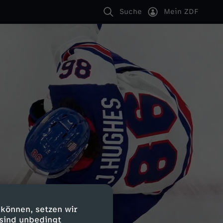
Suche
Mein ZDF
 können, setzen wir
 sind unbedingt