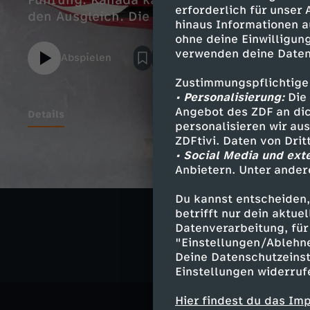
Führung. Kanada kann mehrere Powerplays 
erforderlich für unser
den Ausgleich. Die Entscheidung fällt in d
hinaus Informationen a
ohne deine Einwilligung
verwenden deine Daten
Abspielen
Zustimmungspflichtige
• Personalisierung:
Die 
Angebot des ZDF an dic
Details
personalisieren wir au
ZDFtivi. Daten von Dri
• Social Media und ext
Anbietern. Unter ander
Ähnliche 
Du kannst entscheiden,
Sport
Kur
betrifft nur dein aktu
Datenverarbeitung, für 
"Einstellungen/Ablehn
Deine Datenschutzeinst
Einstellungen widerruf
Hier findest du das Im