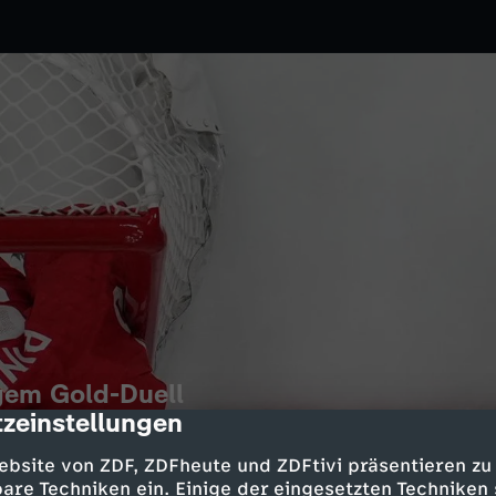
gem Gold-Duell
zeinstellungen
cription
2.2026
ZDF
ebsite von ZDF, ZDFheute und ZDFtivi präsentieren zu
en die USA gegen Kanada früh in
are Techniken ein. Einige der eingesetzten Techniken