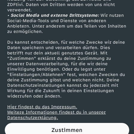
ZDFtivi. Daten von Dritten werden von uns nicht
e
Das ZDF
verwendet.
• Social Media und externe Drittsysteme:
Wir nutzen
ZDF Unternehmen
r
Social-Media-Tools und Dienste von anderen
Anbietern. Unter anderem um das Teilen von Inhalten
Karriere
zu ermöglichen.
,
Presseportal
Du kannst entscheiden, für welche Zwecke wir deine
ZDF goes Schule
Daten speichern und verarbeiten dürfen. Dies
G
betrifft nur dein aktuell genutztes Gerät. Mit
Werbefernsehen
"Zustimmen" erklärst du deine Zustimmung zu
r
unserer Datenverarbeitung, für die wir deine
Mainzelmännchen
Einwilligung benötigen. Oder du legst unter
"Einstellungen/Ablehnen" fest, welchen Zwecken du
u
deine Zustimmung gibst und welchen nicht. Deine
Datenschutzeinstellungen kannst du jederzeit mit
Wirkung für die Zukunft in deinen Einstellungen
p
widerrufen oder ändern.
p
Hier findest du das Impressum.
Partner
Weitere Informationen findest du in unserer
Datenschutzerklärung.
e
Zustimmen