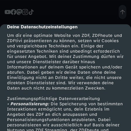
c
k
Deine Datenschutzeinstellungen
cmp-dialog-description
Um dir eine optimale Website von ZDF, ZDFheute und
e
ZDFtivi präsentieren zu können, setzen wir Cookies
und vergleichbare Techniken ein. Einige der
eingesetzten Techniken sind unbedingt erforderlich
y
für unser Angebot. Mit deiner Zustimmung dürfen wir
Mehr ZDF
Service
und unsere Dienstleister darüber hinaus
:
Informationen auf deinem Gerät speichern und/oder
ZDF-Apps
ZDFmitreden
abrufen. Dabei geben wir deine Daten ohne deine
Einwilligung nicht an Dritte weiter, die nicht unsere
M
Smart TV
Kontakt zum ZDF
direkten Dienstleister sind. Wir verwenden deine
Daten auch nicht zu kommerziellen Zwecken.
ZDFtext
Tickets
ä
Zustimmungspflichtige Datenverarbeitung
Livestreams
Zuschauerservice
• Personalisierung:
Die Speicherung von bestimmten
n
Sendungen A-Z
Hilfe
Interaktionen ermöglicht uns, dein Erlebnis im
Angebot des ZDF an dich anzupassen und
TV-Programm
Personalisierungsfunktionen anzubieten. Dabei
n
personalisieren wir ausschließlich auf Basis deiner
Nutzung von ZDF Streaming, der ZDFheute und