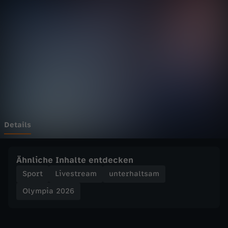
2
0
2
6
-
E
Details
i
Ähnliche Inhalte entdecken
s
Sport
Livestream
unterhaltsam
Olympia 2026
h
o