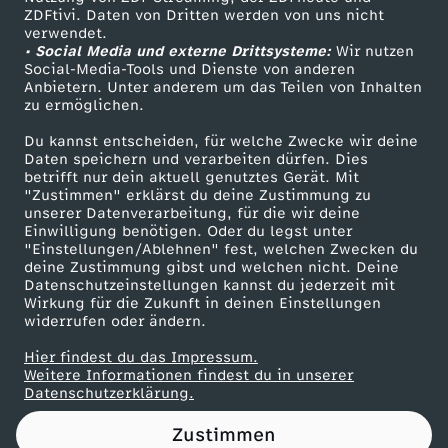
ZDFtivi. Daten von Dritten werden von uns nicht
e
Das ZDF
verwendet.
• Social Media und externe Drittsysteme:
Wir nutzen
ZDF Unternehmen
r
Social-Media-Tools und Dienste von anderen
Anbietern. Unter anderem um das Teilen von Inhalten
Karriere
zu ermöglichen.
,
Presseportal
Du kannst entscheiden, für welche Zwecke wir deine
ZDF goes Schule
Daten speichern und verarbeiten dürfen. Dies
G
betrifft nur dein aktuell genutztes Gerät. Mit
Werbefernsehen
"Zustimmen" erklärst du deine Zustimmung zu
r
unserer Datenverarbeitung, für die wir deine
Mainzelmännchen
Einwilligung benötigen. Oder du legst unter
"Einstellungen/Ablehnen" fest, welchen Zwecken du
u
deine Zustimmung gibst und welchen nicht. Deine
Datenschutzeinstellungen kannst du jederzeit mit
Wirkung für die Zukunft in deinen Einstellungen
p
widerrufen oder ändern.
p
Hier findest du das Impressum.
Partner
Weitere Informationen findest du in unserer
Datenschutzerklärung.
e
Zustimmen