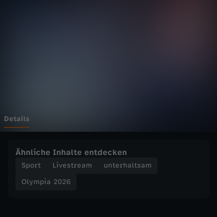
2
0
2
6
-
E
Details
i
Ähnliche Inhalte entdecken
s
Sport
Livestream
unterhaltsam
Olympia 2026
h
o