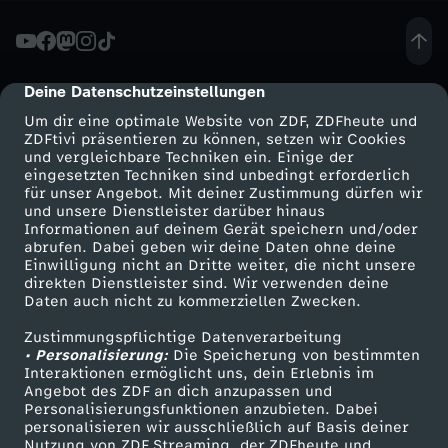
c
k
Deine Datenschutzeinstellungen
cmp-dialog-description
Um dir eine optimale Website von ZDF, ZDFheute und
e
ZDFtivi präsentieren zu können, setzen wir Cookies
und vergleichbare Techniken ein. Einige der
eingesetzten Techniken sind unbedingt erforderlich
y
für unser Angebot. Mit deiner Zustimmung dürfen wir
Mehr ZDF
Service
und unsere Dienstleister darüber hinaus
:
Informationen auf deinem Gerät speichern und/oder
ZDF-Apps
ZDFmitreden
abrufen. Dabei geben wir deine Daten ohne deine
Einwilligung nicht an Dritte weiter, die nicht unsere
M
Smart TV
Kontakt zum ZDF
direkten Dienstleister sind. Wir verwenden deine
Daten auch nicht zu kommerziellen Zwecken.
ZDFtext
Tickets
ä
Zustimmungspflichtige Datenverarbeitung
Livestreams
Zuschauerservice
• Personalisierung:
Die Speicherung von bestimmten
n
Sendungen A-Z
Hilfe
Interaktionen ermöglicht uns, dein Erlebnis im
Angebot des ZDF an dich anzupassen und
TV-Programm
Personalisierungsfunktionen anzubieten. Dabei
n
personalisieren wir ausschließlich auf Basis deiner
Nutzung von ZDF Streaming, der ZDFheute und