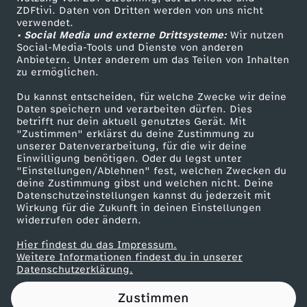
ZDFtivi. Daten von Dritten werden von uns nicht
e
Das ZDF
verwendet.
• Social Media und externe Drittsysteme:
Wir nutzen
ZDF Unternehmen
r
Social-Media-Tools und Dienste von anderen
Anbietern. Unter anderem um das Teilen von Inhalten
Karriere
zu ermöglichen.
,
Presseportal
Du kannst entscheiden, für welche Zwecke wir deine
ZDF goes Schule
Daten speichern und verarbeiten dürfen. Dies
G
betrifft nur dein aktuell genutztes Gerät. Mit
Werbefernsehen
"Zustimmen" erklärst du deine Zustimmung zu
r
unserer Datenverarbeitung, für die wir deine
Mainzelmännchen
Einwilligung benötigen. Oder du legst unter
"Einstellungen/Ablehnen" fest, welchen Zwecken du
u
deine Zustimmung gibst und welchen nicht. Deine
Datenschutzeinstellungen kannst du jederzeit mit
Wirkung für die Zukunft in deinen Einstellungen
p
widerrufen oder ändern.
p
Hier findest du das Impressum.
Partner
Weitere Informationen findest du in unserer
Datenschutzerklärung.
e
Zustimmen