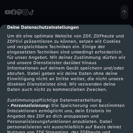
c
k
Deine Datenschutzeinstellungen
cmp-dialog-description
Um dir eine optimale Website von ZDF, ZDFheute und
e
ZDFtivi präsentieren zu können, setzen wir Cookies
und vergleichbare Techniken ein. Einige der
eingesetzten Techniken sind unbedingt erforderlich
y
für unser Angebot. Mit deiner Zustimmung dürfen wir
Mehr ZDF
Service
und unsere Dienstleister darüber hinaus
:
Informationen auf deinem Gerät speichern und/oder
ZDF-Apps
ZDFmitreden
abrufen. Dabei geben wir deine Daten ohne deine
Einwilligung nicht an Dritte weiter, die nicht unsere
M
Smart TV
Kontakt zum ZDF
direkten Dienstleister sind. Wir verwenden deine
Daten auch nicht zu kommerziellen Zwecken.
ZDFtext
Tickets
ä
Zustimmungspflichtige Datenverarbeitung
Livestreams
Zuschauerservice
• Personalisierung:
Die Speicherung von bestimmten
n
Sendungen A-Z
Hilfe
Interaktionen ermöglicht uns, dein Erlebnis im
Angebot des ZDF an dich anzupassen und
TV-Programm
Personalisierungsfunktionen anzubieten. Dabei
n
personalisieren wir ausschließlich auf Basis deiner
Nutzung von ZDF Streaming, der ZDFheute und