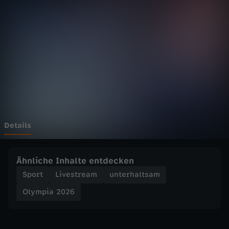
2
0
2
6
-
E
Details
i
Ähnliche Inhalte entdecken
s
Sport
Livestream
unterhaltsam
Olympia 2026
h
o