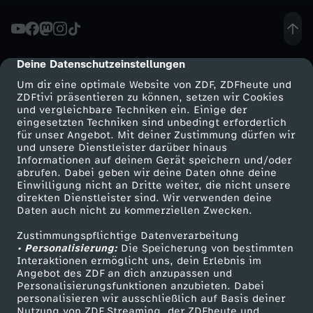
c
k
Deine Datenschutzeinstellungen
cmp-dialog-description
Um dir eine optimale Website von ZDF, ZDFheute und
e
ZDFtivi präsentieren zu können, setzen wir Cookies
und vergleichbare Techniken ein. Einige der
eingesetzten Techniken sind unbedingt erforderlich
y
für unser Angebot. Mit deiner Zustimmung dürfen wir
Mehr ZDF
Service
und unsere Dienstleister darüber hinaus
:
Informationen auf deinem Gerät speichern und/oder
ZDF-Apps
ZDFmitreden
abrufen. Dabei geben wir deine Daten ohne deine
Einwilligung nicht an Dritte weiter, die nicht unsere
M
Smart TV
Kontakt zum ZDF
direkten Dienstleister sind. Wir verwenden deine
Daten auch nicht zu kommerziellen Zwecken.
ZDFtext
Tickets
ä
Zustimmungspflichtige Datenverarbeitung
Livestreams
Zuschauerservice
• Personalisierung:
Die Speicherung von bestimmten
n
Sendungen A-Z
Hilfe
Interaktionen ermöglicht uns, dein Erlebnis im
Angebot des ZDF an dich anzupassen und
TV-Programm
Personalisierungsfunktionen anzubieten. Dabei
n
personalisieren wir ausschließlich auf Basis deiner
Nutzung von ZDF Streaming, der ZDFheute und