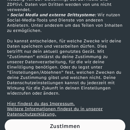
ZDFtivi. Daten von Dritten werden von uns nicht
e
Das ZDF
verwendet.
• Social Media und externe Drittsysteme:
Wir nutzen
ZDF Unternehmen
r
Social-Media-Tools und Dienste von anderen
Anbietern. Unter anderem um das Teilen von Inhalten
Karriere
zu ermöglichen.
,
Presseportal
Du kannst entscheiden, für welche Zwecke wir deine
ZDF goes Schule
Daten speichern und verarbeiten dürfen. Dies
G
betrifft nur dein aktuell genutztes Gerät. Mit
Werbefernsehen
"Zustimmen" erklärst du deine Zustimmung zu
r
unserer Datenverarbeitung, für die wir deine
Mainzelmännchen
Einwilligung benötigen. Oder du legst unter
"Einstellungen/Ablehnen" fest, welchen Zwecken du
u
deine Zustimmung gibst und welchen nicht. Deine
Datenschutzeinstellungen kannst du jederzeit mit
Wirkung für die Zukunft in deinen Einstellungen
p
widerrufen oder ändern.
p
Hier findest du das Impressum.
Partner
Weitere Informationen findest du in unserer
Datenschutzerklärung.
e
Zustimmen