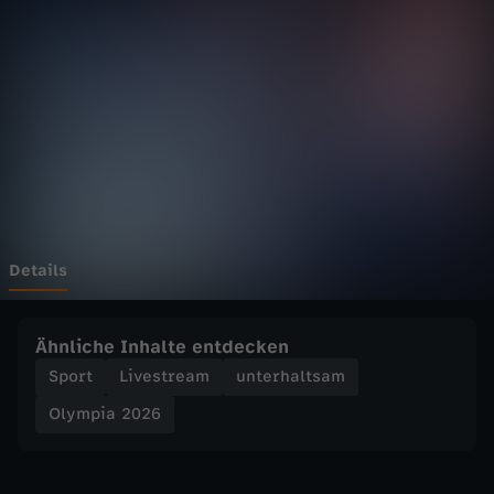
2
Wechseln zu: ZDFheute
0
2
6
-
E
Details
i
Ähnliche Inhalte entdecken
s
Sport
Livestream
unterhaltsam
Olympia 2026
h
o