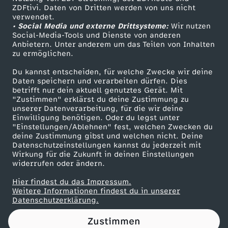
ZDFtivi. Daten von Dritten werden von uns nicht
e
Das ZDF
verwendet.
• Social Media und externe Drittsysteme:
Wir nutzen
ZDF Unternehmen
r
Social-Media-Tools und Dienste von anderen
Anbietern. Unter anderem um das Teilen von Inhalten
Karriere
zu ermöglichen.
,
Presseportal
Du kannst entscheiden, für welche Zwecke wir deine
ZDF goes Schule
Daten speichern und verarbeiten dürfen. Dies
H
betrifft nur dein aktuell genutztes Gerät. Mit
Werbefernsehen
"Zustimmen" erklärst du deine Zustimmung zu
a
unserer Datenverarbeitung, für die wir deine
Mainzelmännchen
Einwilligung benötigen. Oder du legst unter
"Einstellungen/Ablehnen" fest, welchen Zwecken du
l
deine Zustimmung gibst und welchen nicht. Deine
Datenschutzeinstellungen kannst du jederzeit mit
Wirkung für die Zukunft in deinen Einstellungen
b
widerrufen oder ändern.
f
Hier findest du das Impressum.
Partner
Weitere Informationen findest du in unserer
Datenschutzerklärung.
i
Zustimmen