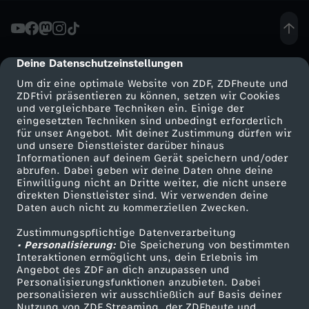
c
k
Deine Datenschutzeinstellungen
cmp-dialog-description
Um dir eine optimale Website von ZDF, ZDFheute und
e
ZDFtivi präsentieren zu können, setzen wir Cookies
und vergleichbare Techniken ein. Einige der
eingesetzten Techniken sind unbedingt erforderlich
y
für unser Angebot. Mit deiner Zustimmung dürfen wir
Mehr ZDF
Service
und unsere Dienstleister darüber hinaus
:
Informationen auf deinem Gerät speichern und/oder
ZDF-Apps
ZDFmitreden
abrufen. Dabei geben wir deine Daten ohne deine
Einwilligung nicht an Dritte weiter, die nicht unsere
M
Smart TV
Kontakt zum ZDF
direkten Dienstleister sind. Wir verwenden deine
Daten auch nicht zu kommerziellen Zwecken.
ZDFtext
Tickets
ä
Zustimmungspflichtige Datenverarbeitung
Livestreams
Zuschauerservice
• Personalisierung:
Die Speicherung von bestimmten
n
Sendungen A-Z
Hilfe
Interaktionen ermöglicht uns, dein Erlebnis im
Angebot des ZDF an dich anzupassen und
TV-Programm
Personalisierungsfunktionen anzubieten. Dabei
n
personalisieren wir ausschließlich auf Basis deiner
Nutzung von ZDF Streaming, der ZDFheute und