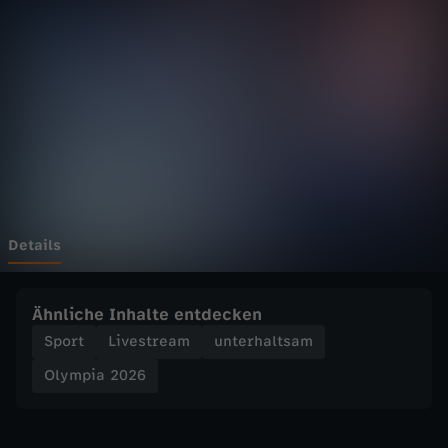
2
0
2
6
-
E
Details
i
Ähnliche Inhalte entdecken
s
Sport
Livestream
unterhaltsam
Olympia 2026
h
o