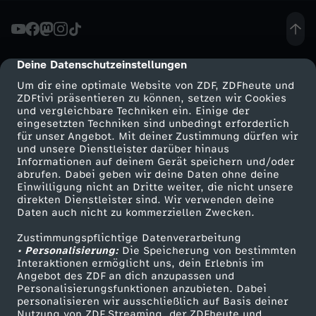
t
z
Deine Datenschutzeinstellungen
cmp-dialog-description
Um dir eine optimale Website von ZDF, ZDFheute und
t
ZDFtivi präsentieren zu können, setzen wir Cookies
und vergleichbare Techniken ein. Einige der
eingesetzten Techniken sind unbedingt erforderlich
e
für unser Angebot. Mit deiner Zustimmung dürfen wir
Mehr ZDF
Service
und unsere Dienstleister darüber hinaus
K
Informationen auf deinem Gerät speichern und/oder
ZDF-Apps
ZDFmitreden
abrufen. Dabei geben wir deine Daten ohne deine
Einwilligung nicht an Dritte weiter, die nicht unsere
ü
Smart TV
Kontakt zum ZDF
direkten Dienstleister sind. Wir verwenden deine
Daten auch nicht zu kommerziellen Zwecken.
ZDFtext
Tickets
r
Zustimmungspflichtige Datenverarbeitung
Livestreams
Zuschauerservice
• Personalisierung:
Die Speicherung von bestimmten
:
Sendungen A-Z
Hilfe
Interaktionen ermöglicht uns, dein Erlebnis im
Angebot des ZDF an dich anzupassen und
TV-Programm
Personalisierungsfunktionen anzubieten. Dabei
M
personalisieren wir ausschließlich auf Basis deiner
Nutzung von ZDF Streaming, der ZDFheute und