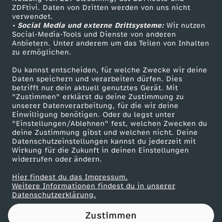
ZDFtivi. Daten von Dritten werden von uns nicht
a
Das ZDF
verwendet.
• Social Media und externe Drittsysteme:
Wir nutzen
ZDF Unternehmen
l
Social-Media-Tools und Dienste von anderen
Anbietern. Unter anderem um das Teilen von Inhalten
Karriere
zu ermöglichen.
i
Presseportal
Du kannst entscheiden, für welche Zwecke wir deine
ZDF goes Schule
Daten speichern und verarbeiten dürfen. Dies
n
betrifft nur dein aktuell genutztes Gerät. Mit
Werbefernsehen
"Zustimmen" erklärst du deine Zustimmung zu
i
unserer Datenverarbeitung, für die wir deine
Mainzelmännchen
Einwilligung benötigen. Oder du legst unter
"Einstellungen/Ablehnen" fest, welchen Zwecken du
n
deine Zustimmung gibst und welchen nicht. Deine
Datenschutzeinstellungen kannst du jederzeit mit
Wirkung für die Zukunft in deinen Einstellungen
v
widerrufen oder ändern.
e
Hier findest du das Impressum.
Partner
Weitere Informationen findest du in unserer
Datenschutzerklärung.
r
Zustimmen