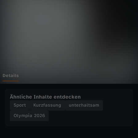
2
0
2
6
-
V
Details
e
Ähnliche Inhalte entdecken
r
Sport
Kurzfassung
unterhaltsam
Olympia 2026
p
a