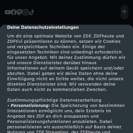
n
s
Deine Datenschutzeinstellungen
cmp-dialog-description
Um dir eine optimale Website von ZDF, ZDFheute und
t
ZDFtivi präsentieren zu können, setzen wir Cookies
und vergleichbare Techniken ein. Einige der
eingesetzten Techniken sind unbedingt erforderlich
-
für unser Angebot. Mit deiner Zustimmung dürfen wir
Mehr ZDF
Service
und unsere Dienstleister darüber hinaus
D
Informationen auf deinem Gerät speichern und/oder
ZDF-Apps
ZDFmitreden
abrufen. Dabei geben wir deine Daten ohne deine
Einwilligung nicht an Dritte weiter, die nicht unsere
u
Smart TV
Kontakt zum ZDF
direkten Dienstleister sind. Wir verwenden deine
Daten auch nicht zu kommerziellen Zwecken.
ZDFtext
Tickets
o
Zustimmungspflichtige Datenverarbeitung
Livestreams
Zuschauerservice
• Personalisierung:
Die Speicherung von bestimmten
H
Sendungen A-Z
Hilfe
Interaktionen ermöglicht uns, dein Erlebnis im
Angebot des ZDF an dich anzupassen und
TV-Programm
Personalisierungsfunktionen anzubieten. Dabei
a
personalisieren wir ausschließlich auf Basis deiner
Nutzung von ZDF Streaming, der ZDFheute und