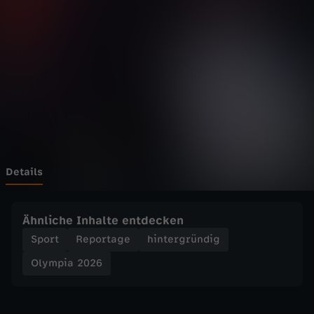
2
0
2
6
-
E
Details
i
Ähnliche Inhalte entdecken
s
Sport
Reportage
hintergründig
Olympia 2026
k
u