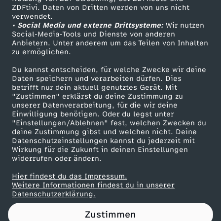
ZDFtivi. Daten von Dritten werden von uns nicht
s
Das ZDF
verwendet.
• Social Media und externe Drittsysteme:
Wir nutzen
ZDF Unternehmen
e
Social-Media-Tools und Dienste von anderen
Anbietern. Unter anderem um das Teilen von Inhalten
Karriere
zu ermöglichen.
u
Presseportal
Du kannst entscheiden, für welche Zwecke wir deine
ZDF goes Schule
Daten speichern und verarbeiten dürfen. Dies
n
betrifft nur dein aktuell genutztes Gerät. Mit
Werbefernsehen
"Zustimmen" erklärst du deine Zustimmung zu
d
unserer Datenverarbeitung, für die wir deine
Mainzelmännchen
Einwilligung benötigen. Oder du legst unter
"Einstellungen/Ablehnen" fest, welchen Zwecken du
V
deine Zustimmung gibst und welchen nicht. Deine
Datenschutzeinstellungen kannst du jederzeit mit
Wirkung für die Zukunft in deinen Einstellungen
o
widerrufen oder ändern.
l
Hier findest du das Impressum.
Partner
Weitere Informationen findest du in unserer
Datenschutzerklärung.
o
Zustimmen