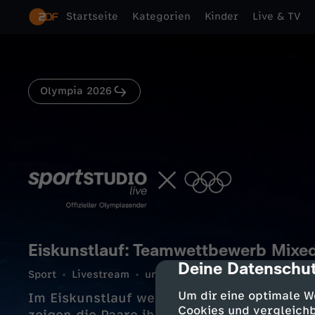
Startseite
Kategorien
Kinder
Live & TV
Olympia 2026
Eiskunstlauf: Teamwettbewerb Mixed
Deine Datenschut
cmp-dialog-des
Sport
Livestream
unterhaltsam
250 Min.
08.0
Um dir eine optimale W
Im Eiskunstlauf werden die Medaillen für 
Cookies und vergleichb