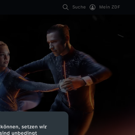
Suche
Mein ZDF
 können, setzen wir
 sind unbedingt