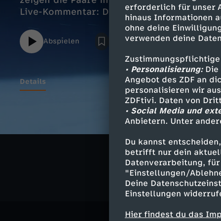
zeigen die Paare ihre Kür, danach die Fra
erforderlich für unser
Live-Kommentar: Daniel Weiß (ARD)
hinaus Informationen a
ohne deine Einwilligung
verwenden deine Daten
Abspielen
Zustimmungspflichtige
• Personalisierung:
Die 
Angebot des ZDF an dic
Details
personalisieren wir au
ZDFtivi. Daten von Dri
• Social Media und ext
Anbietern. Unter ander
Ähnliche 
Du kannst entscheiden,
Sport
Liv
betrifft nur dein aktu
Datenverarbeitung, für 
"Einstellungen/Ablehn
Deine Datenschutzeinst
Einstellungen widerruf
Hier findest du das Im