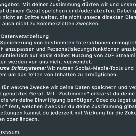
uen und am Ende die Männer.
 Angebot. Mit deiner Zustimmung dürfen wir und unser
uf deinem Gerät speichern und/oder abrufen. Dabei 
 nicht an Dritte weiter, die nicht unsere direkten Dien
 auch nicht zu kommerziellen Zwecken.
 Datenverarbeitung
Speicherung von bestimmten Interaktionen ermöglicht
h anzupassen und Personalisierungsfunktionen anzub
sschließlich auf Basis deiner Nutzung von ZDF Stream
tten werden von uns nicht verwendet.
erne Drittsysteme:
Wir nutzen Social-Media-Tools und
em um das Teilen von Inhalten zu ermöglichen.
Inhalte entdecken
 für welche Zwecke wir deine Daten speichern und ver
estream
unterhaltsam
Olympia 2026
ell genutztes Gerät. Mit "Zustimmen" erklärst du dein
die wir deine Einwilligung benötigen. Oder du legst u
en" fest, welchen Zwecken du deine Zustimmung gibst
ellungen kannst du jederzeit mit Wirkung für die Zuku
en oder ändern.
pressum.