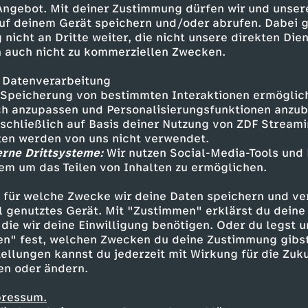
en
 Angebot. Mit deiner Zustimmung dürfen wir und unser
uf deinem Gerät speichern und/oder abrufen. Dabei 
 nicht an Dritte weiter, die nicht unsere direkten Dien
 auch nicht zu kommerziellen Zwecken.
 Datenverarbeitung
Speicherung von bestimmten Interaktionen ermöglicht
h anzupassen und Personalisierungsfunktionen anzub
sschließlich auf Basis deiner Nutzung von ZDF Stream
tten werden von uns nicht verwendet.
erne Drittsysteme:
Wir nutzen Social-Media-Tools und
em um das Teilen von Inhalten zu ermöglichen.
Inhalte entdecken
 für welche Zwecke wir deine Daten speichern und ver
estream
unterhaltsam
Olympia 2026
ell genutztes Gerät. Mit "Zustimmen" erklärst du dein
die wir deine Einwilligung benötigen. Oder du legst u
en" fest, welchen Zwecken du deine Zustimmung gibst
ellungen kannst du jederzeit mit Wirkung für die Zuku
en oder ändern.
pressum.