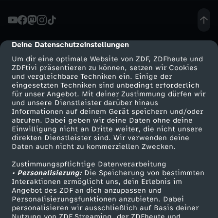
i
a
Deine Datenschutzeinstellungen
cmp-dialog-description
Um dir eine optimale Website von ZDF, ZDFheute und
2
ZDFtivi präsentieren zu können, setzen wir Cookies
und vergleichbare Techniken ein. Einige der
eingesetzten Techniken sind unbedingt erforderlich
0
für unser Angebot. Mit deiner Zustimmung dürfen wir
Mehr ZDF
Service
und unsere Dienstleister darüber hinaus
2
Informationen auf deinem Gerät speichern und/oder
ZDF-Apps
ZDFmitreden
abrufen. Dabei geben wir deine Daten ohne deine
Einwilligung nicht an Dritte weiter, die nicht unsere
6
Smart TV
Kontakt zum ZDF
direkten Dienstleister sind. Wir verwenden deine
Daten auch nicht zu kommerziellen Zwecken.
ZDFtext
Tickets
:
Zustimmungspflichtige Datenverarbeitung
Livestreams
Zuschauerservice
• Personalisierung:
Die Speicherung von bestimmten
H
Sendungen A-Z
Hilfe
Interaktionen ermöglicht uns, dein Erlebnis im
Angebot des ZDF an dich anzupassen und
TV-Programm
Personalisierungsfunktionen anzubieten. Dabei
i
personalisieren wir ausschließlich auf Basis deiner
Nutzung von ZDF Streaming, der ZDFheute und