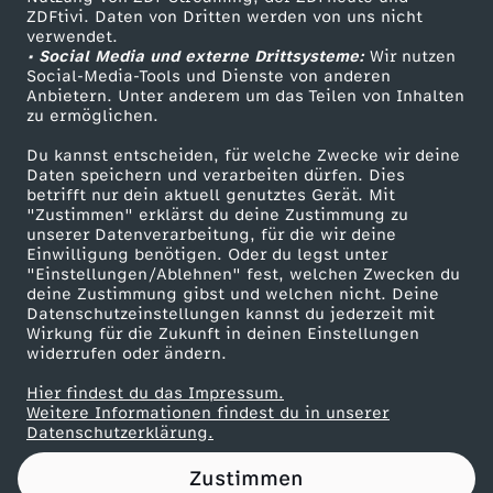
ZDFtivi. Daten von Dritten werden von uns nicht
g
Das ZDF
verwendet.
• Social Media und externe Drittsysteme:
Wir nutzen
ZDF Unternehmen
h
Social-Media-Tools und Dienste von anderen
Anbietern. Unter anderem um das Teilen von Inhalten
Karriere
zu ermöglichen.
l
Presseportal
Du kannst entscheiden, für welche Zwecke wir deine
ZDF goes Schule
Daten speichern und verarbeiten dürfen. Dies
i
betrifft nur dein aktuell genutztes Gerät. Mit
Werbefernsehen
"Zustimmen" erklärst du deine Zustimmung zu
g
unserer Datenverarbeitung, für die wir deine
Mainzelmännchen
Einwilligung benötigen. Oder du legst unter
"Einstellungen/Ablehnen" fest, welchen Zwecken du
h
deine Zustimmung gibst und welchen nicht. Deine
Datenschutzeinstellungen kannst du jederzeit mit
Wirkung für die Zukunft in deinen Einstellungen
t
widerrufen oder ändern.
s
Hier findest du das Impressum.
Partner
Weitere Informationen findest du in unserer
Datenschutzerklärung.
v
Zustimmen