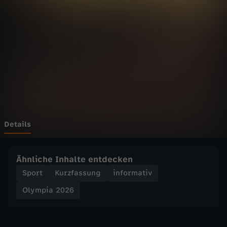
2
0
2
6
-
O
Details
l
Ähnliche Inhalte entdecken
y
Sport
Kurzfassung
informativ
Olympia 2026
m
p