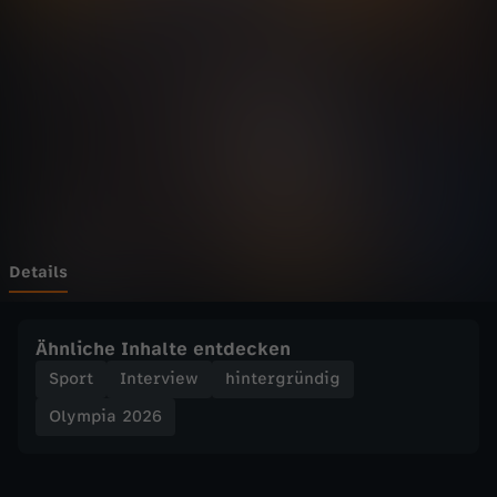
2
0
2
6
-
L
Details
o
Ähnliche Inhalte entdecken
c
Sport
Interview
hintergründig
Olympia 2026
h
n