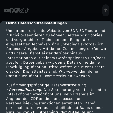
e
r
Deine Datenschutzeinstellungen
cmp-dialog-description
Um dir eine optimale Website von ZDF, ZDFheute und
:
ZDFtivi präsentieren zu können, setzen wir Cookies
und vergleichbare Techniken ein. Einige der
eingesetzten Techniken sind unbedingt erforderlich
"
für unser Angebot. Mit deiner Zustimmung dürfen wir
Mehr ZDF
Service
und unsere Dienstleister darüber hinaus
M
Informationen auf deinem Gerät speichern und/oder
ZDF-Apps
ZDFmitreden
abrufen. Dabei geben wir deine Daten ohne deine
Einwilligung nicht an Dritte weiter, die nicht unsere
e
Smart TV
Kontakt zum ZDF
direkten Dienstleister sind. Wir verwenden deine
Daten auch nicht zu kommerziellen Zwecken.
ZDFtext
Tickets
i
Zustimmungspflichtige Datenverarbeitung
Livestreams
Zuschauerservice
• Personalisierung:
Die Speicherung von bestimmten
n
Sendungen A-Z
Hilfe
Interaktionen ermöglicht uns, dein Erlebnis im
Angebot des ZDF an dich anzupassen und
TV-Programm
Personalisierungsfunktionen anzubieten. Dabei
T
personalisieren wir ausschließlich auf Basis deiner
Nutzung von ZDF Streaming, der ZDFheute und