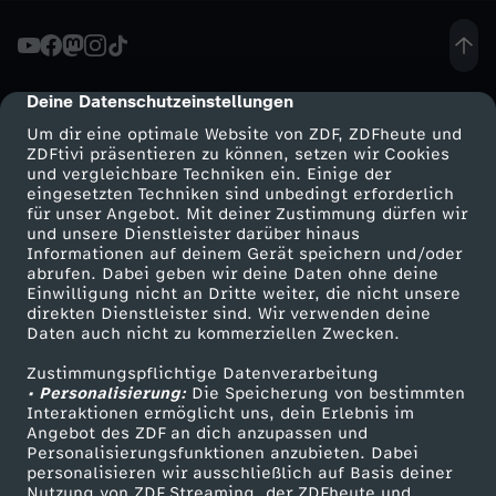
K
l
Deine Datenschutzeinstellungen
cmp-dialog-description
Um dir eine optimale Website von ZDF, ZDFheute und
a
ZDFtivi präsentieren zu können, setzen wir Cookies
und vergleichbare Techniken ein. Einige der
eingesetzten Techniken sind unbedingt erforderlich
u
für unser Angebot. Mit deiner Zustimmung dürfen wir
Mehr ZDF
Service
und unsere Dienstleister darüber hinaus
"
Informationen auf deinem Gerät speichern und/oder
ZDF-Apps
ZDFmitreden
abrufen. Dabei geben wir deine Daten ohne deine
Einwilligung nicht an Dritte weiter, die nicht unsere
v
Smart TV
Kontakt zum ZDF
direkten Dienstleister sind. Wir verwenden deine
Daten auch nicht zu kommerziellen Zwecken.
ZDFtext
Tickets
e
Zustimmungspflichtige Datenverarbeitung
Livestreams
Zuschauerservice
• Personalisierung:
Die Speicherung von bestimmten
r
Sendungen A-Z
Hilfe
Interaktionen ermöglicht uns, dein Erlebnis im
Angebot des ZDF an dich anzupassen und
TV-Programm
Personalisierungsfunktionen anzubieten. Dabei
s
personalisieren wir ausschließlich auf Basis deiner
Nutzung von ZDF Streaming, der ZDFheute und