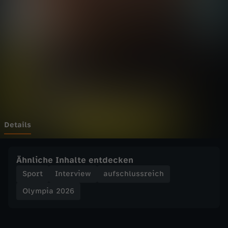
2
0
2
6
-
S
Details
k
Ähnliche Inhalte entdecken
i
Sport
Interview
aufschlussreich
Olympia 2026
-
"