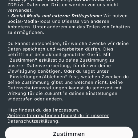
ZDFtivi. Daten von Dritten werden von uns nicht
e
Das ZDF
verwendet.
• Social Media und externe Drittsysteme:
Wir nutzen
ZDF Unternehmen
t
Social-Media-Tools und Dienste von anderen
Anbietern. Unter anderem um das Teilen von Inhalten
Karriere
zu ermöglichen.
z
Presseportal
Du kannst entscheiden, für welche Zwecke wir deine
ZDF goes Schule
Daten speichern und verarbeiten dürfen. Dies
t
betrifft nur dein aktuell genutztes Gerät. Mit
Werbefernsehen
"Zustimmen" erklärst du deine Zustimmung zu
C
unserer Datenverarbeitung, für die wir deine
Mainzelmännchen
Einwilligung benötigen. Oder du legst unter
"Einstellungen/Ablehnen" fest, welchen Zwecken du
h
deine Zustimmung gibst und welchen nicht. Deine
Datenschutzeinstellungen kannst du jederzeit mit
Wirkung für die Zukunft in deinen Einstellungen
e
widerrufen oder ändern.
f
Hier findest du das Impressum.
Partner
Weitere Informationen findest du in unserer
Datenschutzerklärung.
t
Zustimmen